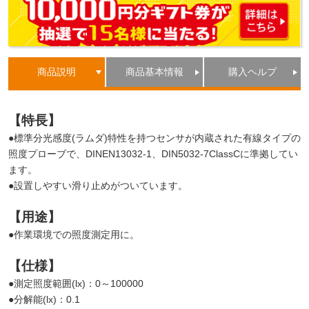
商品説明
商品基本情報
購入ヘルプ
【特長】
●標準分光感度(ラムダ)特性を持つセンサが内蔵された有線タイプの
照度プローブで、DINEN13032-1、DIN5032-7ClassCに準拠してい
ます。
●設置しやすい滑り止めがついています。
【用途】
●作業環境での照度測定用に。
【仕様】
●測定照度範囲(lx)：0～100000
●分解能(lx)：0.1