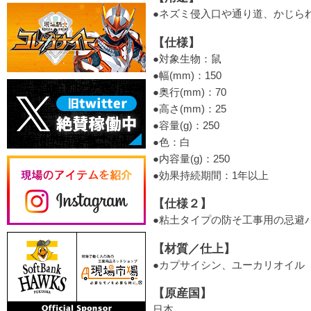
●ネズミ侵入口や通り道、かじら
【仕様】
●対象生物：鼠
●幅(mm)：150
●奥行(mm)：70
●高さ(mm)：25
●容量(g)：250
●色：白
●内容量(g)：250
●効果持続期間：1年以上
【仕様２】
●粘土タイプの防そ工事用の忌避
【材質／仕上】
●カプサイシン、ユーカリオイル
【原産国】
日本