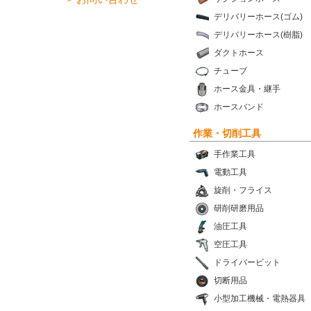
デリバリーホース(ゴム)
デリバリーホース(樹脂)
ダクトホース
チューブ
ホース金具・継手
ホースバンド
作業・切削工具
手作業工具
電動工具
旋削・フライス
研削研磨用品
油圧工具
空圧工具
ドライバービット
切断用品
小型加工機械・電熱器具