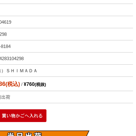
04619
298
-8184
4283104298
株）ＳＨＩＭＡＤＡ
36
(税込)
/
¥760
(税抜)
日出荷