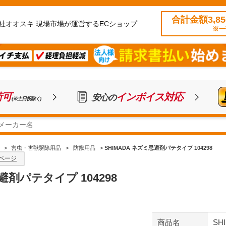
合計金額3,8
社オオスキ 現場市場が運営するECショップ
※一
荷可
インボイス対応
安心の
(※土日祝除く)
>
害虫・害獣駆除用品
>
防獣用品
>
SHIMADA ネズミ忌避剤パテタイプ 104298
ページ
避剤パテタイプ 104298
商品名
SH