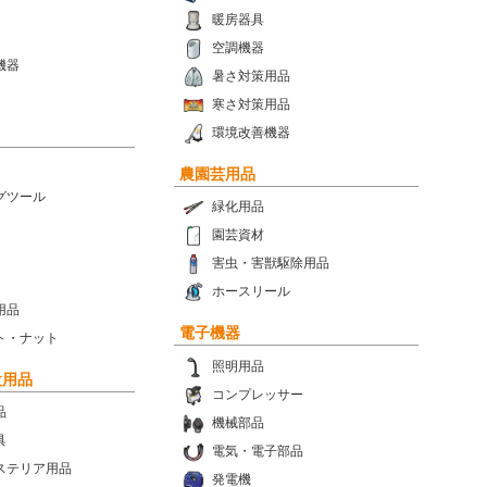
暖房器具
空調機器
機器
暑さ対策用品
寒さ対策用品
環境改善機器
農園芸用品
グツール
緑化用品
園芸資材
害虫・害獣駆除用品
ホースリール
用品
電子機器
ト・ナット
照明用品
設用品
コンプレッサー
品
機械部品
具
電気・電子部品
ステリア用品
発電機