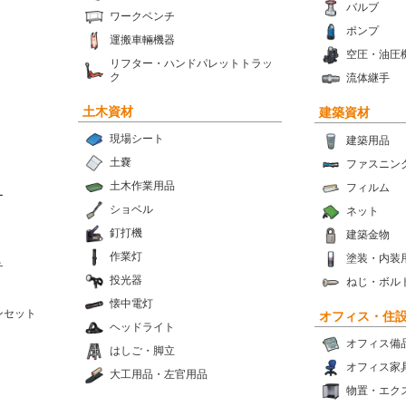
バルブ
ワークベンチ
ポンプ
運搬車輛機器
空圧・油圧
リフター・ハンドパレットトラッ
ク
流体継手
土木資材
建築資材
現場シート
建築用品
土嚢
ファスニン
土木作業用品
フィルム
ー
ショベル
ネット
釘打機
建築金物
作業灯
塗装・内装
チ
投光器
ねじ・ボル
懐中電灯
ンセット
オフィス・住
ヘッドライト
オフィス備
はしご・脚立
オフィス家
大工用品・左官用品
物置・エク