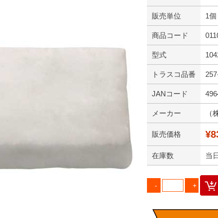
販売単位
1個
商品コード
011
型式
104
トラスコ品番
257
JANコード
496
メーカー
（
¥8
販売価格
在庫数
当