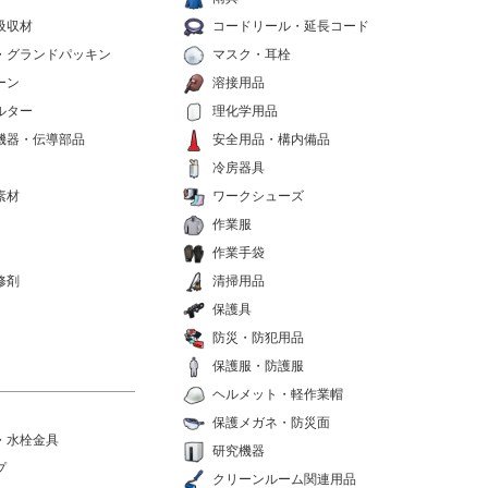
吸収材
コードリール・延長コード
・グランドパッキン
マスク・耳栓
ーン
溶接用品
ルター
理化学用品
機器・伝導部品
安全用品・構内備品
冷房器具
素材
ワークシューズ
作業服
作業手袋
修剤
清掃用品
保護具
防災・防犯用品
保護服・防護服
ヘルメット・軽作業帽
保護メガネ・防災面
・水栓金具
研究機器
プ
クリーンルーム関連用品