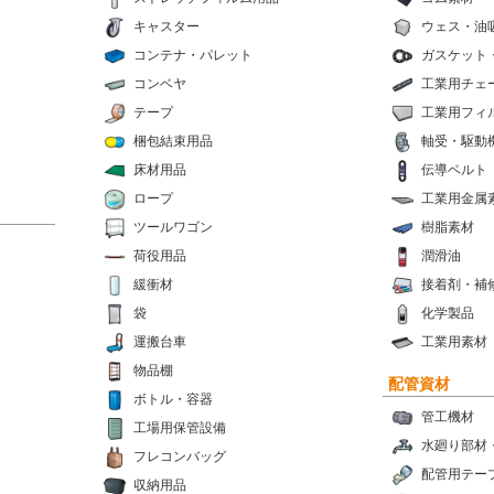
キャスター
ウェス・油
コンテナ・パレット
ガスケット
コンベヤ
工業用チェ
テープ
工業用フィ
梱包結束用品
軸受・駆動
床材用品
伝導ベルト
ロープ
工業用金属
ツールワゴン
樹脂素材
荷役用品
潤滑油
緩衝材
接着剤・補
袋
化学製品
運搬台車
工業用素材
物品棚
配管資材
ボトル・容器
管工機材
工場用保管設備
水廻り部材
フレコンバッグ
配管用テー
収納用品