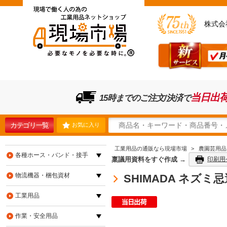
株式会
当日出
15時までのご注文/決済で
カテゴリ一覧
お気に入り
工業用品の通販なら現場市場
>
農園芸用品
各種ホース・バンド・接手
稟議用資料をすぐ作成 →
印刷用
物流機器・梱包資材
SHIMADA ネズミ忌
工業用品
作業・安全用品