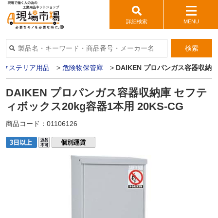
詳細検索
MENU
検索
エクステリア用品
>
危険物保管庫
>
DAIKEN プロパンガス容器収納庫
DAIKEN プロパンガス容器収納庫 セフテ
ィボックス20kg容器1本用 20KS-CG
商品コード：
01106126