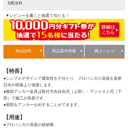
別配送料
▼レビューを書くと抽選で当たる！
商品説明
商品基本情報
購入ヘルプ
【特長】
●シンプルデザインで通気性を十分とり、プロパンガス容器を直射
日光や雨風より保護します。
●後部アンカー金具は取付方向自在式（上部）・アジャスト式（下
部）で施工が容易です。
●底部をアンカー止めすることができます。
【用途】
●プロパンガス容器の収納庫。