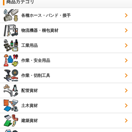
商品カテゴリ
各種ホース・バンド・接手
物流機器・梱包資材
工業用品
作業・安全用品
作業・切削工具
配管資材
土木資材
建築資材