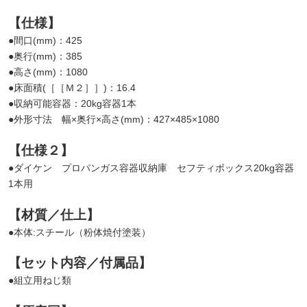
【仕様】
●間口(mm)：425
●奥行(mm)：385
●高さ(mm)：1080
●床面積(［［Ｍ２］］)：16.4
●収納可能容器：20kg容器1本
●外形寸法 幅×奥行×高さ(mm)：427×485×1080
【仕様２】
●ダイケン プロパンガス容器収納庫 セフティボックス20kg容器
1本用
【材質／仕上】
●本体:スチール（粉体焼付塗装）
【セット内容／付属品】
●組立用ねじ類