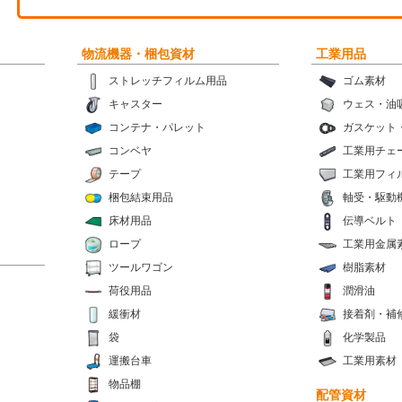
物流機器・梱包資材
工業用品
ストレッチフィルム用品
ゴム素材
キャスター
ウェス・油
コンテナ・パレット
ガスケット
コンベヤ
工業用チェ
テープ
工業用フィ
梱包結束用品
軸受・駆動
床材用品
伝導ベルト
ロープ
工業用金属
ツールワゴン
樹脂素材
荷役用品
潤滑油
緩衝材
接着剤・補
袋
化学製品
運搬台車
工業用素材
物品棚
配管資材