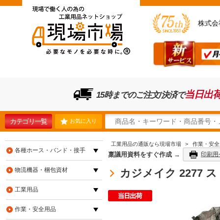
株式会
当日出
15時までのご注文/決済で
カテゴリ一覧
お気に入り
工業用品の通販なら現場市場
>
作業・安全
各種ホース・バンド・接手
稟議用資料をすぐ作成 →
印刷用
物流機器・梱包資材
カジメイク 2277 ス
工業用品
作業・安全用品