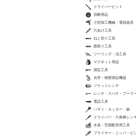
ドライバービット
切断用品
小型加工機械・電熱器具
穴あけ工具
ねじ切り工具
面取り工具
ツーリング・治工具
マグネット用品
測定工具
光学・精密測定機器
ソケットレンチ
レンチ・スパナ・プーラ
電設工具
ハサミ・カッター・鋸
ドライバー・六角棒レン
水道・空調配管用工具
プライヤー・ニッパ・ピ