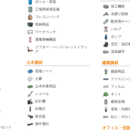
ボトル・容器
管工機材
工場用保管設備
水廻り部材
フレコンバッグ
配管用テー
収納用品
バルブ
ワークベンチ
ポンプ
運搬車輛機器
空圧・油圧
リフター・ハンドパレットトラッ
ク
流体継手
土木資材
建築資材
現場シート
建築用品
土嚢
ファスニン
土木作業用品
フィルム
ー
ショベル
ネット
釘打機
建築金物
作業灯
塗装・内装
チ
投光器
ねじ・ボル
懐中電灯
ンセット
オフィス・住