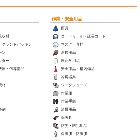
作業・安全用品
雨具
吸収材
コードリール・延長コード
・グランドパッキン
マスク・耳栓
ーン
溶接用品
ルター
理化学用品
機器・伝導部品
安全用品・構内備品
冷房器具
素材
ワークシューズ
作業服
作業手袋
修剤
清掃用品
保護具
防災・防犯用品
保護服・防護服