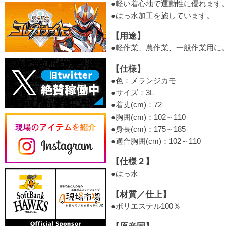
●軽い着心地で運動性に優れます
●はっ水加工を施しています。
【用途】
●軽作業、農作業、一般作業用に
【仕様】
●色：メランジカモ
●サイズ：3L
●着丈(cm)：72
●胸囲(cm)：102～110
●身長(cm)：175～185
●適合胸囲(cm)：102～110
【仕様２】
●はっ水
【材質／仕上】
●ポリエステル100％