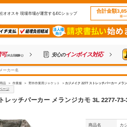
合計金額3,8
社オオスキ 現場市場が運営するECショップ
※一
荷可
インボイス対応
安心の
(※土日祝除く)
用品
>
作業服
>
野外作業用ジャケット
>
カジメイク 2277 ストレッチパーカー メランジカモ
ページ
トレッチパーカー メランジカモ 3L 2277-73-
商品名
カジ