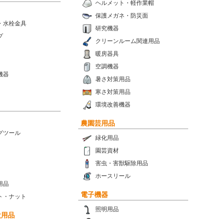
ヘルメット・軽作業帽
保護メガネ・防災面
・水栓金具
研究機器
プ
クリーンルーム関連用品
暖房器具
空調機器
機器
暑さ対策用品
寒さ対策用品
環境改善機器
農園芸用品
グツール
緑化用品
園芸資材
害虫・害獣駆除用品
ホースリール
用品
電子機器
ト・ナット
照明用品
設用品