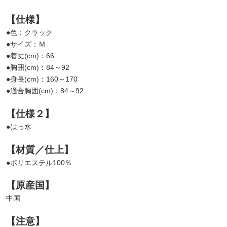
【仕様】
●色：クラック
●サイズ：Ｍ
●着丈(cm)：66
●胸囲(cm)：84～92
●身長(cm)：160～170
●適合胸囲(cm)：84～92
【仕様２】
●はっ水
【材質／仕上】
●ポリエステル100％
【原産国】
中国
【注意】