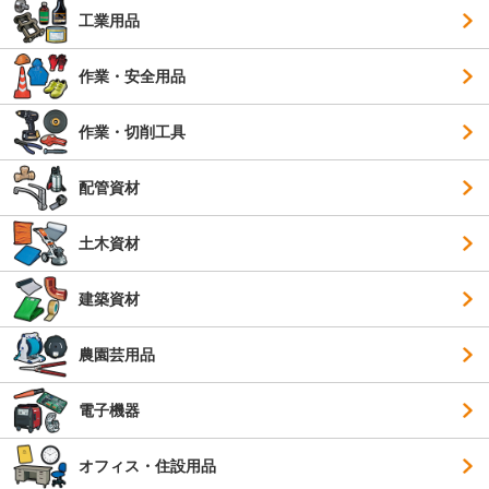
工業用品
作業・安全用品
作業・切削工具
配管資材
土木資材
建築資材
農園芸用品
電子機器
オフィス・住設用品