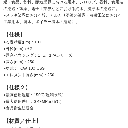
過・食品、飲料、醸造業界における用水、シロップ、香料、食用油
の濾過・製薬、電子工業界などにおける純水、洗浄水の濾過に。
●メッキ業界における酸、アルカリ溶液の濾過・各種工業における
工業用水、廃水、ボイラー復水の濾過に。
【仕様】
●ろ過精度(μm)：100
●外径(mm)：62
●適合ハウジング：1TS、1PAシリーズ
●高さ(mm)：250
●型式：TCW-100-CSS
●エレメント長さ(mm)：250
【仕様２】
●最高使用温度：150℃(湿潤状態）
●最大使用差圧：0.49MPa(25℃）
●食品衛生法適合
【材質／仕上】