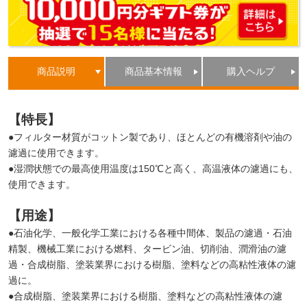
商品説明
商品基本情報
購入ヘルプ
【特長】
●フィルター材質がコットン製であり、ほとんどの有機溶剤や油の
濾過に使用できます。
●湿潤状態での最高使用温度は150℃と高く、高温液体の濾過にも、
使用できます。
【用途】
●石油化学、一般化学工業における各種中間体、製品の濾過・石油
精製、機械工業における燃料、タービン油、切削油、潤滑油の濾
過・合成樹脂、塗装業界における樹脂、塗料などの高粘性液体の濾
過に。
●合成樹脂、塗装業界における樹脂、塗料などの高粘性液体の濾