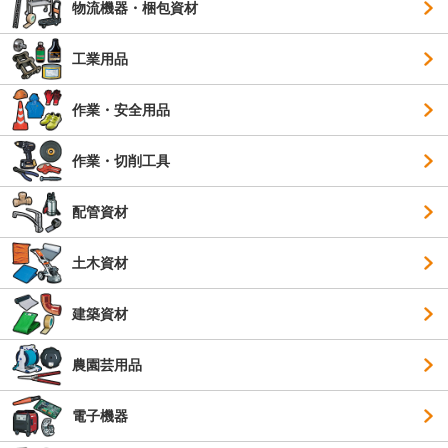
物流機器・梱包資材
工業用品
作業・安全用品
作業・切削工具
配管資材
土木資材
建築資材
農園芸用品
電子機器