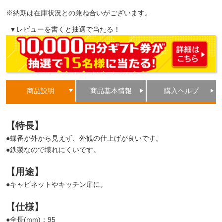
※納期は在庫状況との兼ね合いがございます。
▼レビューを書くと抽選で当たる！
商品説明
商品基本情報
購入ヘルプ
【特長】
●蝶番が外から見えず、外観の仕上げが良いです。
●鉄製なので壊れにくいです。
【用途】
●キャビネットやキッチン扉に。
【仕様】
●全長(mm)：95