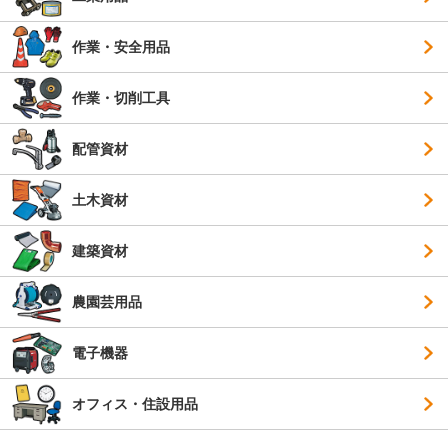
作業・安全用品
作業・切削工具
配管資材
土木資材
建築資材
農園芸用品
電子機器
オフィス・住設用品