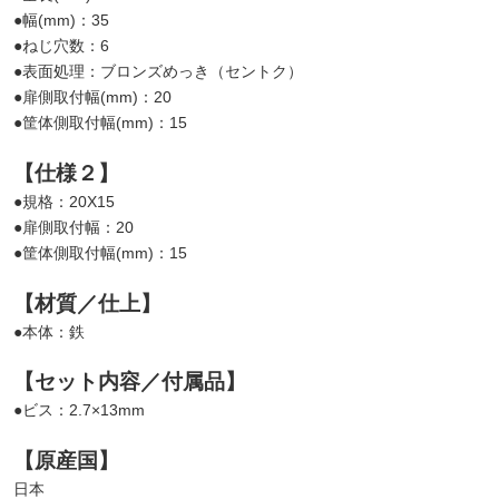
●幅(mm)：35
●ねじ穴数：6
●表面処理：ブロンズめっき（セントク）
●扉側取付幅(mm)：20
●筐体側取付幅(mm)：15
【仕様２】
●規格：20X15
●扉側取付幅：20
●筐体側取付幅(mm)：15
【材質／仕上】
●本体：鉄
【セット内容／付属品】
●ビス：2.7×13mm
【原産国】
日本