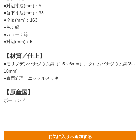
●対辺寸法(mm)：5
●首下寸法(mm)：33
●全長(mm)：163
●色：緑
●カラー：緑
●対辺(mm)：5
【材質／仕上】
●モリブデンバナジウム鋼（1.5～6mm）、クロムバナジウム鋼(8～
10mm)
●表面処理：ニッケルメッキ
【原産国】
ポーランド