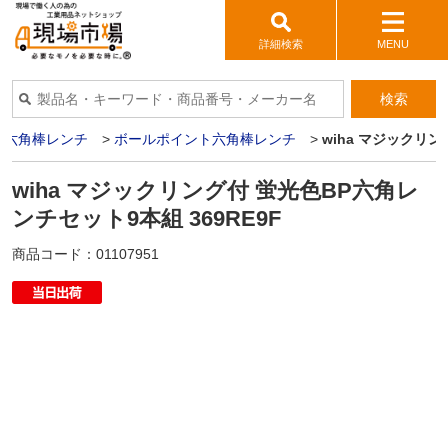
詳細検索
MENU
検索
・六角棒レンチ
>
ボールポイント六角棒レンチ
>
wiha マジックリン
wiha マジックリング付 蛍光色BP六角レ
ンチセット9本組 369RE9F
商品コード：
01107951