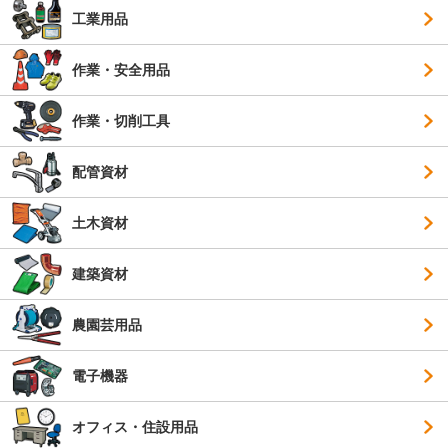
工業用品
作業・安全用品
作業・切削工具
配管資材
土木資材
建築資材
農園芸用品
電子機器
オフィス・住設用品