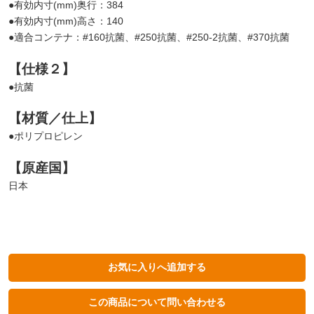
●有効内寸(mm)奥行：384
●有効内寸(mm)高さ：140
●適合コンテナ：#160抗菌、#250抗菌、#250-2抗菌、#370抗菌
【仕様２】
●抗菌
【材質／仕上】
●ポリプロピレン
【原産国】
日本