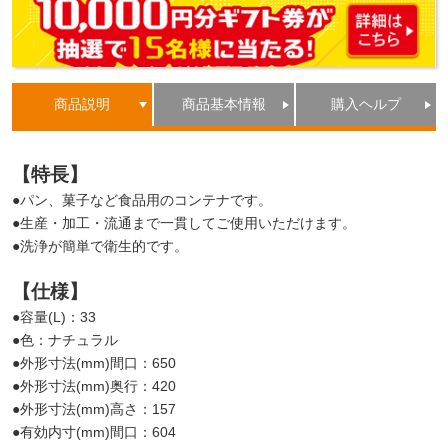
商品説明
商品基本情報
購入ヘルプ
【特長】
●パン、菓子など食品用のコンテナです。
●生産・加工・流通まで一貫してご使用いただけます。
●洗浄が簡単で衛生的です。
【仕様】
●容量(L)：33
●色：ナチュラル
●外形寸法(mm)間口：650
●外形寸法(mm)奥行：420
●外形寸法(mm)高さ：157
●有効内寸(mm)間口：604