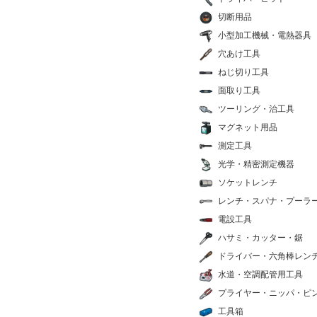
切断用品
小型加工機械・電熱器具
穴あけ工具
ねじ切り工具
面取り工具
ツーリング・治工具
マグネット用品
測定工具
光学・精密測定機器
ソケットレンチ
レンチ・スパナ・プーラ
電設工具
ハサミ・カッター・鋸
ドライバー・六角棒レン
水道・空調配管用工具
プライヤー・ニッパ・ピ
工具箱