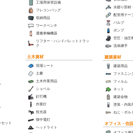
工場用保管設備
水廻り部材
フレコンバッグ
配管用テー
収納用品
バルブ
ワークベンチ
ポンプ
運搬車輛機器
空圧・油圧
リフター・ハンドパレットトラッ
ク
流体継手
土木資材
建築資材
現場シート
建築用品
土嚢
ファスニン
土木作業用品
フィルム
ー
ショベル
ネット
釘打機
建築金物
作業灯
塗装・内装
チ
投光器
ねじ・ボル
懐中電灯
ンセット
オフィス・住
ヘッドライト
オフィス備