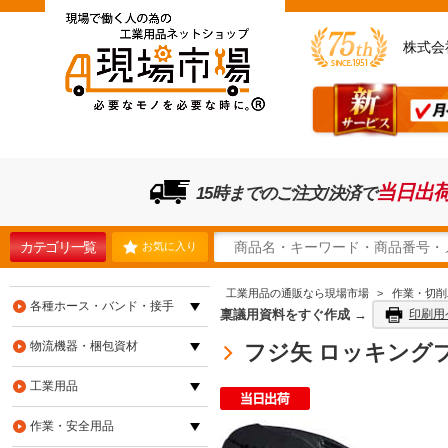
株式会
当日出
15時までのご注文/決済で
カテゴリ一覧
お気に入り
工業用品の通販なら現場市場
>
作業・切削
各種ホース・バンド・接手
稟議用資料をすぐ作成 →
印刷用
物流機器・梱包資材
フジ矢 ロッキングプライ
工業用品
作業・安全用品