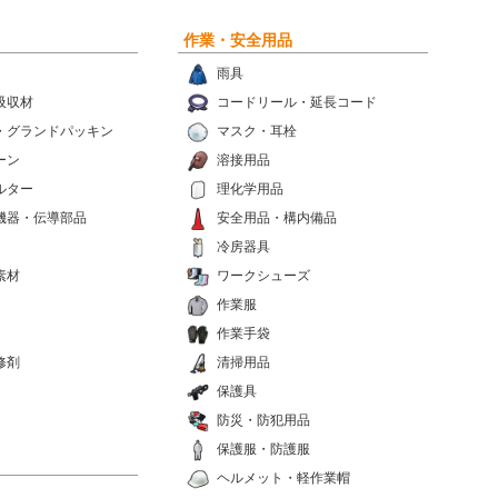
作業・安全用品
雨具
吸収材
コードリール・延長コード
・グランドパッキン
マスク・耳栓
ーン
溶接用品
ルター
理化学用品
機器・伝導部品
安全用品・構内備品
冷房器具
素材
ワークシューズ
作業服
作業手袋
修剤
清掃用品
保護具
防災・防犯用品
保護服・防護服
ヘルメット・軽作業帽