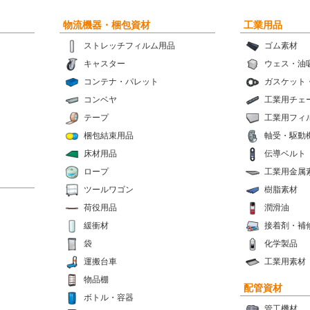
物流機器・梱包資材
工業用品
ストレッチフィルム用品
ゴム素材
キャスター
ウェス・油
コンテナ・パレット
ガスケット
コンベヤ
工業用チェ
テープ
工業用フィ
梱包結束用品
軸受・駆動
床材用品
伝導ベルト
ロープ
工業用金属
ツールワゴン
樹脂素材
荷役用品
潤滑油
緩衝材
接着剤・補
袋
化学製品
運搬台車
工業用素材
物品棚
配管資材
ボトル・容器
管工機材