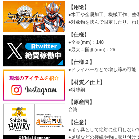
【用途】
●木工や金属加工、機械工作、整
●対象物を挟んで固定したり、ね
【仕様】
●全長(mm)：148
●最大口開き(mm)：26
【仕様２】
●ドライバーなどで増し締め可能
【材質／仕上】
●特殊鋼
【原産国】
台湾
【注意】
●吊り具として絶対に使用しない
●足場などの接続や物に取り付け