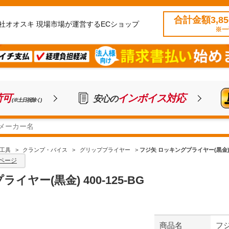
合計金額3,8
社オオスキ 現場市場が運営するECショップ
※一
荷可
インボイス対応
安心の
(※土日祝除く)
工具
>
クランプ・バイス
>
グリッププライヤー
>
フジ矢 ロッキングプライヤー(黒金) 40
ページ
ヤー(黒金) 400-125-BG
商品名
フジ