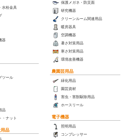
保護メガネ・防災面
・水栓金具
研究機器
プ
クリーンルーム関連用品
暖房器具
空調機器
機器
暑さ対策用品
寒さ対策用品
環境改善機器
農園芸用品
グツール
緑化用品
園芸資材
害虫・害獣駆除用品
ホースリール
用品
電子機器
ト・ナット
照明用品
設用品
コンプレッサー
品