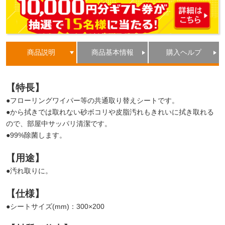
商品説明
商品基本情報
購入ヘルプ
【特長】
●フローリングワイパー等の共通取り替えシートです。
●から拭きでは取れない砂ボコリや皮脂汚れもきれいに拭き取れる
ので、部屋中サッパリ清潔です。
●99%除菌します。
【用途】
●汚れ取りに。
【仕様】
●シートサイズ(mm)：300×200