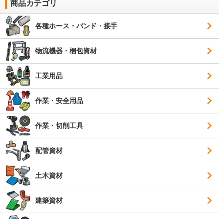
商品カテゴリ
各種ホース・バンド・接手
物流機器・梱包資材
工業用品
作業・安全用品
作業・切削工具
配管資材
土木資材
建築資材