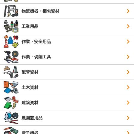
物流機器・梱包資材
工業用品
作業・安全用品
作業・切削工具
配管資材
土木資材
建築資材
農園芸用品
電子機器