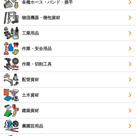
各種ホース・バンド・接手
物流機器・梱包資材
工業用品
作業・安全用品
作業・切削工具
配管資材
土木資材
建築資材
農園芸用品