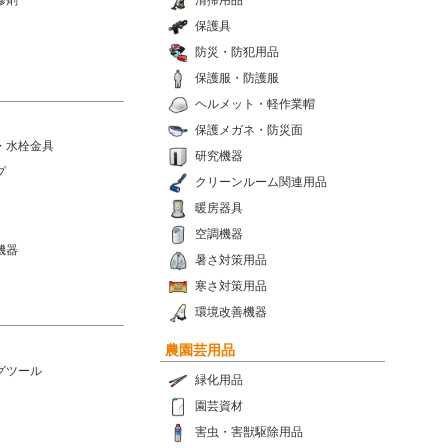
修剤
清掃用品
保護具
防災・防犯用品
保護服・防護服
ヘルメット・軽作業帽
保護メガネ・防災面
・水栓金具
研究機器
プ
クリーンルーム関連用品
暖房器具
空調機器
機器
暑さ対策用品
寒さ対策用品
環境改善機器
農園芸用品
グツール
緑化用品
園芸資材
害虫・害獣駆除用品