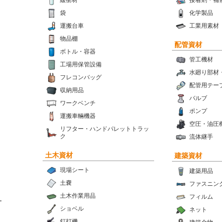
緩衝材
接着剤・補
袋
化学製品
運搬台車
工業用素材
物品棚
配管資材
ボトル・容器
管工機材
工場用保管設備
水廻り部材
フレコンバッグ
配管用テー
収納用品
バルブ
ワークベンチ
ポンプ
運搬車輛機器
空圧・油圧
リフター・ハンドパレットトラッ
ク
流体継手
土木資材
建築資材
現場シート
建築用品
土嚢
ファスニン
土木作業用品
フィルム
ー
ショベル
ネット
釘打機