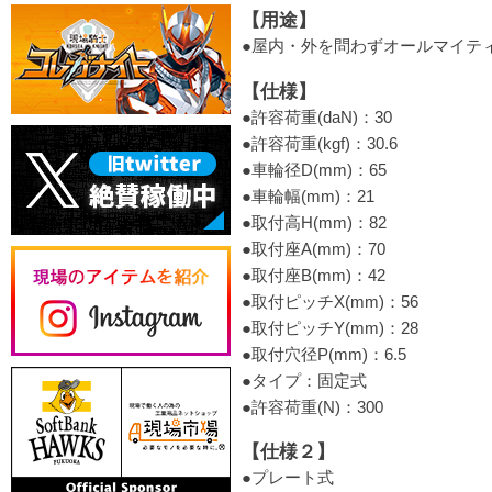
【用途】
●屋内・外を問わずオールマイテ
【仕様】
●許容荷重(daN)：30
●許容荷重(kgf)：30.6
●車輪径D(mm)：65
●車輪幅(mm)：21
●取付高H(mm)：82
●取付座A(mm)：70
●取付座B(mm)：42
●取付ピッチX(mm)：56
●取付ピッチY(mm)：28
●取付穴径P(mm)：6.5
●タイプ：固定式
●許容荷重(N)：300
【仕様２】
●プレート式