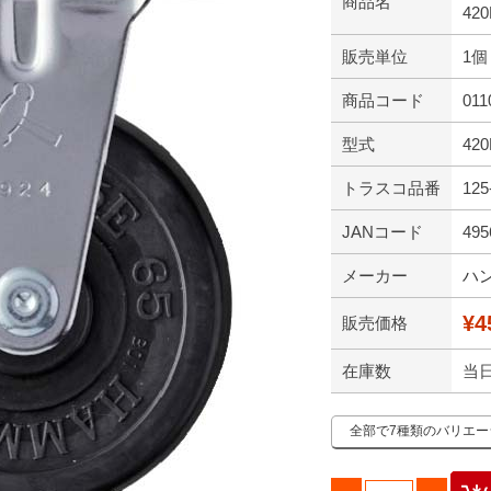
商品名
420
販売単位
1個
商品コード
011
型式
420
トラスコ品番
125
JANコード
495
メーカー
ハ
¥4
販売価格
在庫数
当
全部で7種類のバリエ