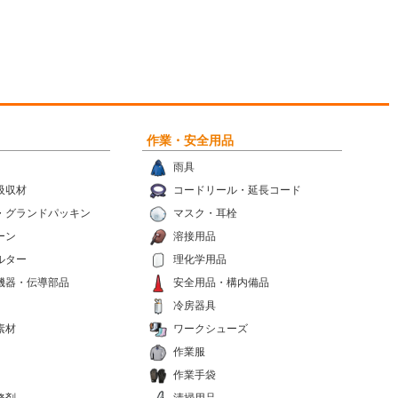
作業・安全用品
雨具
吸収材
コードリール・延長コード
・グランドパッキン
マスク・耳栓
ーン
溶接用品
ルター
理化学用品
機器・伝導部品
安全用品・構内備品
冷房器具
素材
ワークシューズ
作業服
作業手袋