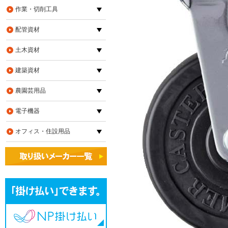
作業・切削工具
配管資材
土木資材
建築資材
農園芸用品
電子機器
オフィス・住設用品