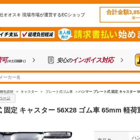
合計金額3,8
社オオスキ 現場市場が運営するECショップ
※一
荷可
インボイス対応
安心の
(※土日祝除く)
梱包資材
>
キャスター
>
プレート式ゴム車
>
ハンマー プレート式 固定 キャスター 56X2
ページ
定 キャスター 56X28 ゴム車 65mm 軽荷重 
ハン