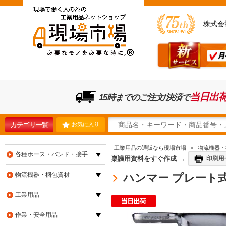
株式会
当日出
15時までのご注文/決済で
カテゴリ一覧
お気に入り
工業用品の通販なら現場市場
>
物流機器・
各種ホース・バンド・接手
稟議用資料をすぐ作成 →
印刷用
物流機器・梱包資材
ハンマー プレート式 固
工業用品
作業・安全用品