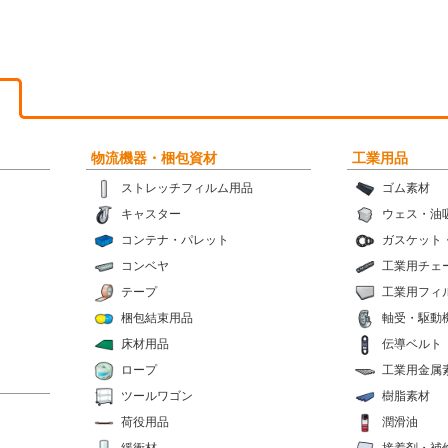
物流機器・梱包資材
工業用品
ストレッチフィルム用品
ゴム素材
キャスター
ウェス・油
コンテナ・パレット
ガスケット
コンベヤ
工業用チェ
テープ
工業用フィ
梱包結束用品
軸受・駆動
床材用品
伝導ベルト
ロープ
工業用金属
ツールワゴン
樹脂素材
荷役用品
潤滑油