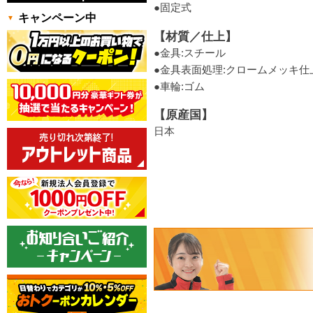
●固定式
キャンペーン中
【材質／仕上】
●金具:スチール
●金具表面処理:クロームメッキ仕
●車輪:ゴム
【原産国】
日本