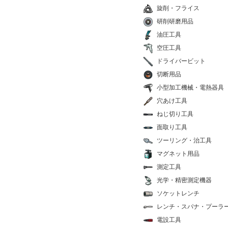
旋削・フライス
研削研磨用品
油圧工具
空圧工具
ドライバービット
切断用品
小型加工機械・電熱器具
穴あけ工具
ねじ切り工具
面取り工具
ツーリング・治工具
マグネット用品
測定工具
光学・精密測定機器
ソケットレンチ
レンチ・スパナ・プーラ
電設工具