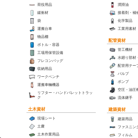
荷役用品
潤滑油
緩衝材
接着剤・補
袋
化学製品
運搬台車
工業用素材
物品棚
配管資材
ボトル・容器
管工機材
工場用保管設備
水廻り部材
フレコンバッグ
配管用テー
収納用品
バルブ
ワークベンチ
ポンプ
運搬車輛機器
空圧・油圧
リフター・ハンドパレットトラッ
ク
流体継手
土木資材
建築資材
現場シート
建築用品
土嚢
ファスニン
土木作業用品
フィルム
ー