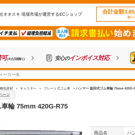
合計金額3,8
社オオスキ 現場市場が運営するECショップ
※一
荷可
インボイス対応
安心の
(※土日祝除く)
梱包資材
>
キャスター
>
プレート式ゴム車
>
ハンマー 旋回式ゴム車輪 75mm 420G-R
ページ
 75mm 420G-R75
商品名
ハン