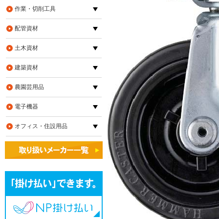
作業・切削工具
配管資材
土木資材
建築資材
農園芸用品
電子機器
オフィス・住設用品