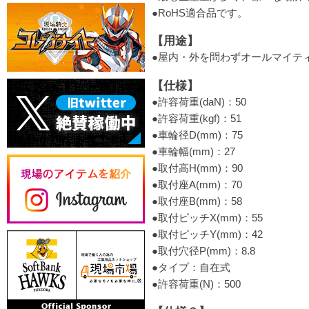
●RoHS適合品です。
【用途】
●屋内・外を問わずオールマイテ
【仕様】
●許容荷重(daN)：50
●許容荷重(kgf)：51
●車輪径D(mm)：75
●車輪幅(mm)：27
●取付高H(mm)：90
●取付座A(mm)：70
●取付座B(mm)：58
●取付ピッチX(mm)：55
●取付ピッチY(mm)：42
●取付穴径P(mm)：8.8
●タイプ：自在式
●許容荷重(N)：500