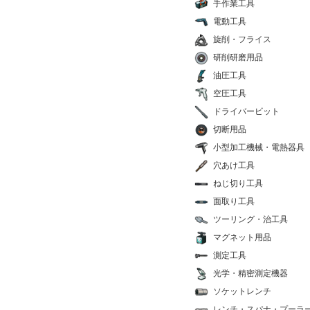
手作業工具
電動工具
旋削・フライス
研削研磨用品
油圧工具
空圧工具
ドライバービット
切断用品
小型加工機械・電熱器具
穴あけ工具
ねじ切り工具
面取り工具
ツーリング・治工具
マグネット用品
測定工具
光学・精密測定機器
ソケットレンチ
レンチ・スパナ・プーラ