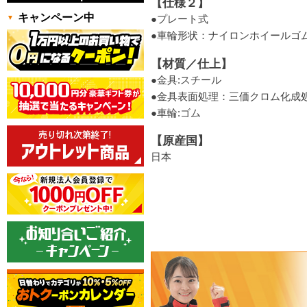
【仕様２】
キャンペーン中
●プレート式
●車輪形状：ナイロンホイールゴ
【材質／仕上】
●金具:スチール
●金具表面処理：三価クロム化成
●車輪:ゴム
【原産国】
日本