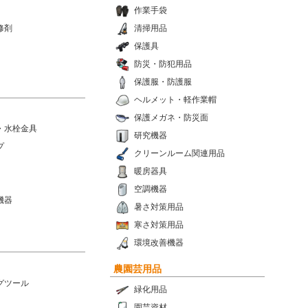
作業手袋
修剤
清掃用品
保護具
防災・防犯用品
保護服・防護服
ヘルメット・軽作業帽
保護メガネ・防災面
・水栓金具
研究機器
プ
クリーンルーム関連用品
暖房器具
空調機器
機器
暑さ対策用品
寒さ対策用品
環境改善機器
農園芸用品
グツール
緑化用品
園芸資材