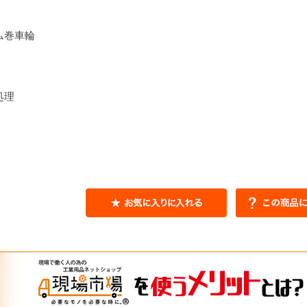
ム巻車輪
処理