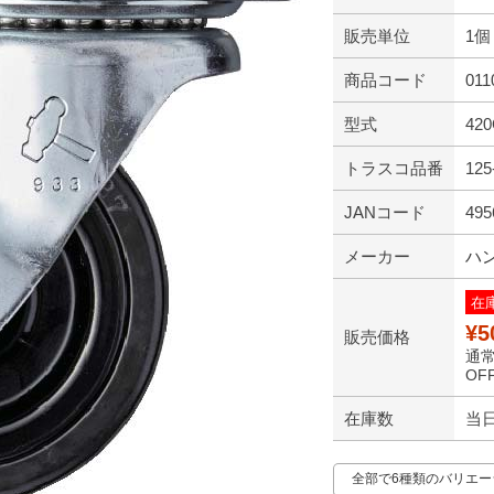
販売単位
1個
商品コード
011
型式
420
トラスコ品番
125
JANコード
495
メーカー
ハ
在
¥5
販売価格
通常
OFF
在庫数
当
全部で6種類のバリエ