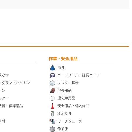
作業・安全用品
雨具
吸収材
コードリール・延長コード
・グランドパッキン
マスク・耳栓
ーン
溶接用品
ルター
理化学用品
機器・伝導部品
安全用品・構内備品
冷房器具
素材
ワークシューズ
作業服