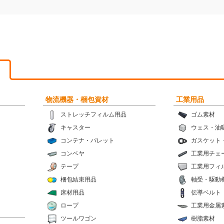
物流機器・梱包資材
工業用品
ストレッチフィルム用品
ゴム素材
キャスター
ウェス・油
コンテナ・パレット
ガスケット
コンベヤ
工業用チェ
テープ
工業用フィ
梱包結束用品
軸受・駆動
床材用品
伝導ベルト
ロープ
工業用金属
ツールワゴン
樹脂素材