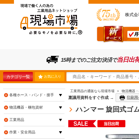
株式会
当日出
15時までのご注文/決済で
カテゴリ一覧
お気に入り
工業用品の通販なら現場市場
>
物流機器・
各種ホース・バンド・接手
稟議用資料をすぐ作成 →
印刷用
物流機器・梱包資材
ハンマー 旋回式ゴム車輪
工業用品
作業・安全用品