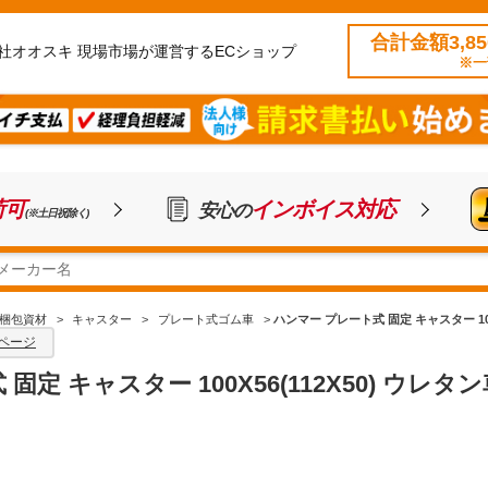
合計金額3,8
社オオスキ 現場市場が運営するECショップ
※一
荷可
インボイス対応
安心の
(※土日祝除く)
梱包資材
>
キャスター
>
プレート式ゴム車
>
ハンマー プレート式 固定 キャスター 100X
ページ
固定 キャスター 100X56(112X50) ウレ