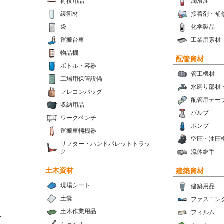
荷役用品
潤滑油
緩衝材
接着剤・補
袋
化学製品
運搬台車
工業用素材
物品棚
配管資材
ボトル・容器
管工機材
工場用保管設備
水廻り部材
フレコンバッグ
配管用テー
収納用品
バルブ
ワークベンチ
ポンプ
運搬車輛機器
空圧・油圧
リフター・ハンドパレットトラッ
ク
流体継手
土木資材
建築資材
現場シート
建築用品
土嚢
ファスニン
土木作業用品
フィルム
ー