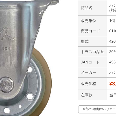
ハン
商品名
(熱
販売単位
1個
商品コード
011
型式
420
トラスコ品番
309
JANコード
495
メーカー
ハ
¥3
販売価格
在庫数
当
全部で3種類のバリエ