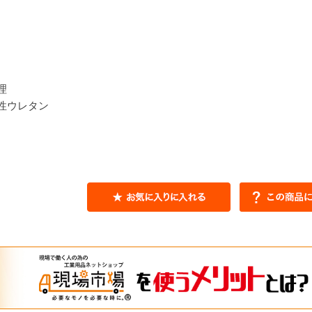
理
性ウレタン