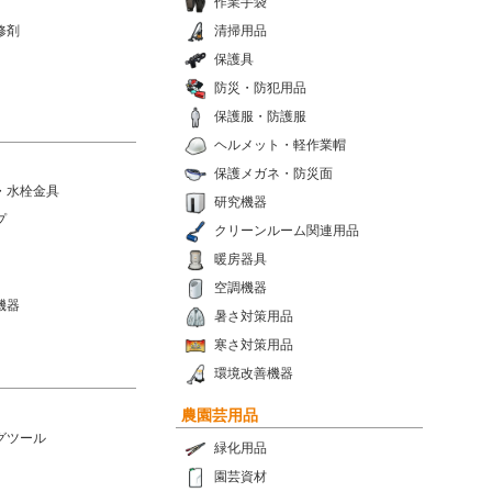
作業手袋
修剤
清掃用品
保護具
防災・防犯用品
保護服・防護服
ヘルメット・軽作業帽
保護メガネ・防災面
・水栓金具
研究機器
プ
クリーンルーム関連用品
暖房器具
空調機器
機器
暑さ対策用品
寒さ対策用品
環境改善機器
農園芸用品
グツール
緑化用品
園芸資材