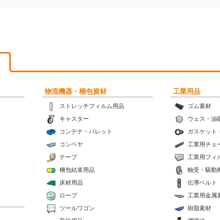
物流機器・梱包資材
工業用品
ストレッチフィルム用品
ゴム素材
キャスター
ウェス・油
コンテナ・パレット
ガスケット
コンベヤ
工業用チェ
テープ
工業用フィ
梱包結束用品
軸受・駆動
床材用品
伝導ベルト
ロープ
工業用金属
ツールワゴン
樹脂素材