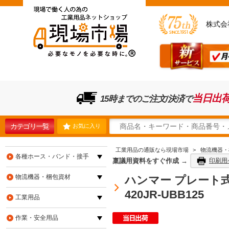
株式会
当日出
15時までのご注文/決済で
カテゴリ一覧
お気に入り
工業用品の通販なら現場市場
>
物流機器・
各種ホース・バンド・接手
稟議用資料をすぐ作成 →
印刷用
物流機器・梱包資材
ハンマー プレート式 
420JR-UBB125
工業用品
作業・安全用品