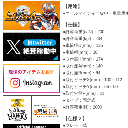
【用途】
●オールマイティーな中・重量用
【仕様】
●許容荷重(daN)：200
●許容荷重(kgf)：204
●車輪径D(mm)：125
●車輪幅(mm)：38
●取付高H(mm)：174
●取付座A(mm)：140
●取付座B(mm)：94
●取付ピッチX(mm)：100～112
●取付ピッチY(mm)：56～50
●取付穴径P(mm)：11
●タイプ：固定式
●許容荷重(N)：2000
【仕様２】
●プレート式