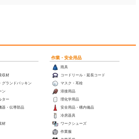
作業・安全用品
雨具
吸収材
コードリール・延長コード
・グランドパッキン
マスク・耳栓
ーン
溶接用品
ルター
理化学用品
機器・伝導部品
安全用品・構内備品
冷房器具
素材
ワークシューズ
作業服