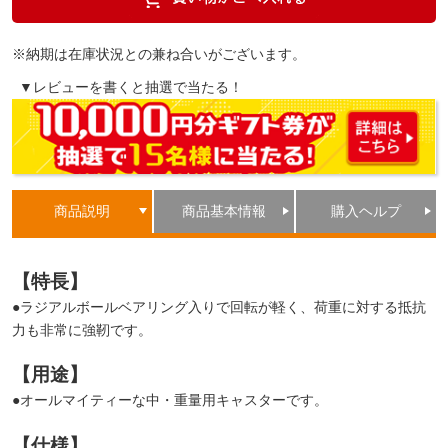
※納期は在庫状況との兼ね合いがございます。
▼レビューを書くと抽選で当たる！
商品説明
商品基本情報
購入ヘルプ
【特長】
●ラジアルボールベアリング入りで回転が軽く、荷重に対する抵抗
力も非常に強靭です。
【用途】
●オールマイティーな中・重量用キャスターです。
【仕様】