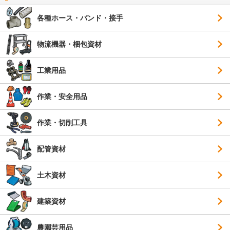
各種ホース・バンド・接手
物流機器・梱包資材
工業用品
作業・安全用品
作業・切削工具
配管資材
土木資材
建築資材
農園芸用品