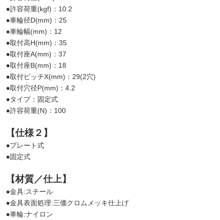
●許容荷重(kgf)：10.2
●車輪径D(mm)：25
●車輪幅(mm)：12
●取付高H(mm)：35
●取付座A(mm)：37
●取付座B(mm)：18
●取付ピッチX(mm)：29(2穴)
●取付穴径P(mm)：4.2
●タイプ：固定式
●許容荷重(N)：100
【仕様２】
●プレート式
●固定式
【材質／仕上】
●金具:スチール
●金具表面処理:三価クロムメッキ仕上げ
●車輪:ナイロン