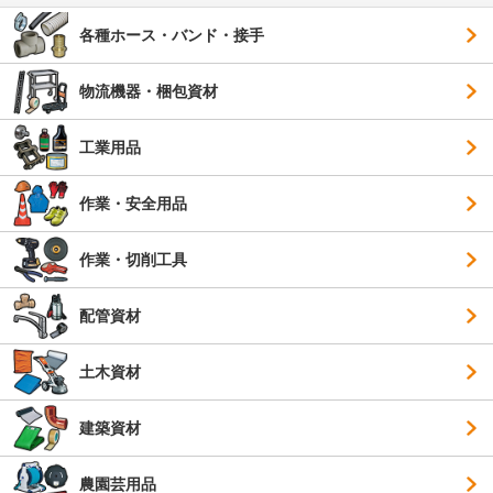
各種ホース・バンド・接手
物流機器・梱包資材
工業用品
作業・安全用品
作業・切削工具
配管資材
土木資材
建築資材
農園芸用品