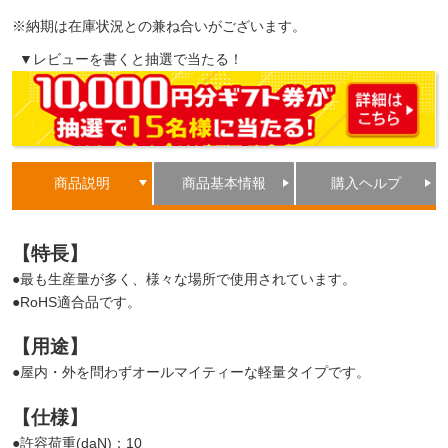
※納期は在庫状況との兼ね合いがございます。
▼レビューを書くと抽選で当たる！
商品説明
商品基本情報
購入ヘルプ
【特長】
●最も生産量が多く、様々な場所で使用されています。
●RoHS適合品です。
【用途】
●屋内・外を問わずオールマイティーな軽量タイプです。
【仕様】
●許容荷重(daN)：10