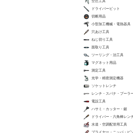
空圧工具
ドライバービット
切断用品
小型加工機械・電熱器具
穴あけ工具
ねじ切り工具
面取り工具
ツーリング・治工具
マグネット用品
測定工具
光学・精密測定機器
ソケットレンチ
レンチ・スパナ・プーラ
電設工具
ハサミ・カッター・鋸
ドライバー・六角棒レン
水道・空調配管用工具
プライヤー・ニッパ・ピ