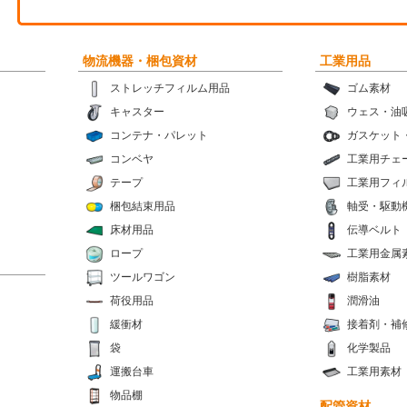
物流機器・梱包資材
工業用品
ストレッチフィルム用品
ゴム素材
キャスター
ウェス・油
コンテナ・パレット
ガスケット
コンベヤ
工業用チェ
テープ
工業用フィ
梱包結束用品
軸受・駆動
床材用品
伝導ベルト
ロープ
工業用金属
ツールワゴン
樹脂素材
荷役用品
潤滑油
緩衝材
接着剤・補
袋
化学製品
運搬台車
工業用素材
物品棚
配管資材