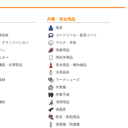
作業・安全用品
雨具
吸収材
コードリール・延長コード
・グランドパッキン
マスク・耳栓
ーン
溶接用品
ルター
理化学用品
機器・伝導部品
安全用品・構内備品
冷房器具
素材
ワークシューズ
作業服
作業手袋
修剤
清掃用品
保護具
防災・防犯用品
保護服・防護服