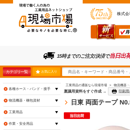
株式会
当日出
15時までのご注文/決済で
カテゴリ一覧
お気に入り
工業用品の通販なら現場市場
>
物流機器・
各種ホース・バンド・接手
稟議用資料をすぐ作成 →
印刷用
物流機器・梱包資材
日東 両面テープ N0.5
工業用品
作業・安全用品