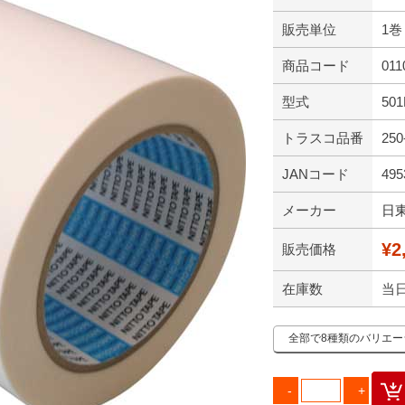
販売単位
1巻
商品コード
011
型式
501
トラスコ品番
250
JANコード
495
メーカー
日
¥2
販売価格
在庫数
当
全部で8種類のバリエ