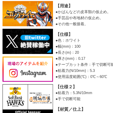
【用途】
●かばんなどの皮革類の仮止め。
●手芸品や布地材の仮止め。
●その他一般接着。
【仕様】
●色：ホワイト
●幅(mm)：100
●長さ(m)：20
●厚さ(mm)：0.17
●テープカット条件：手で切断可
●粘着力(N/10mm)：5.3
●使用温度範囲(℃)：0℃～60℃
【仕様２】
●粘着力：5.3N/10mm
●手で切断可能
【材質／仕上】