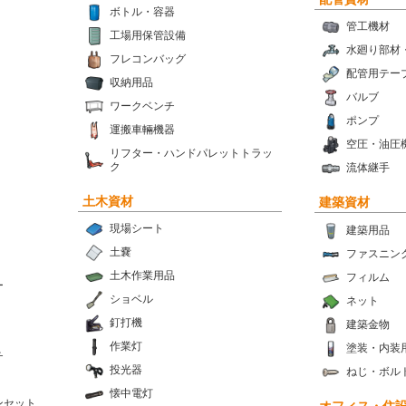
ボトル・容器
管工機材
工場用保管設備
水廻り部材
フレコンバッグ
配管用テー
収納用品
バルブ
ワークベンチ
ポンプ
運搬車輛機器
空圧・油圧
リフター・ハンドパレットトラッ
ク
流体継手
土木資材
建築資材
現場シート
建築用品
土嚢
ファスニン
土木作業用品
フィルム
ー
ショベル
ネット
釘打機
建築金物
作業灯
塗装・内装
チ
投光器
ねじ・ボル
懐中電灯
ンセット
オフィス・住