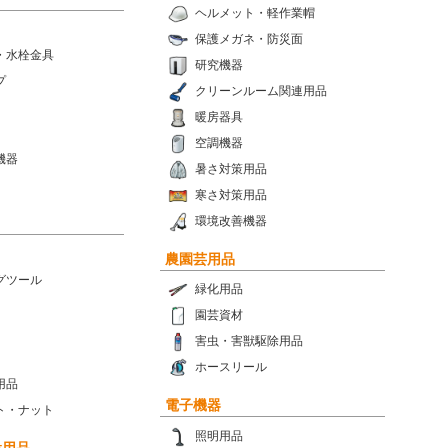
ヘルメット・軽作業帽
保護メガネ・防災面
・水栓金具
研究機器
プ
クリーンルーム関連用品
暖房器具
空調機器
機器
暑さ対策用品
寒さ対策用品
環境改善機器
農園芸用品
グツール
緑化用品
園芸資材
害虫・害獣駆除用品
ホースリール
用品
電子機器
ト・ナット
照明用品
設用品