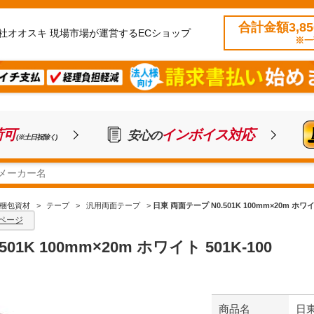
合計金額3,8
社オオスキ 現場市場が運営するECショップ
※一
荷可
インボイス対応
安心の
(※土日祝除く)
梱包資材
>
テープ
>
汎用両面テープ
>
日東 両面テープ N0.501K 100mm×20m ホワイト
ページ
01K 100mm×20m ホワイト 501K-100
商品名
日東