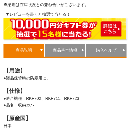
※納期は在庫状況との兼ね合いがございます。
▼レビューを書くと抽選で当たる！
商品説明
商品基本情報
購入ヘルプ
【用途】
●製品保管時の防塵用に。
【仕様】
●適合機種：RKF702、RKF711、RKF723
●品名：収納カバー
【原産国】
日本