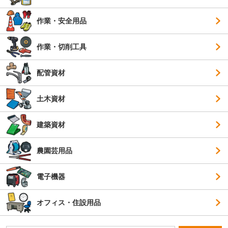
作業・安全用品
作業・切削工具
配管資材
土木資材
建築資材
農園芸用品
電子機器
オフィス・住設用品