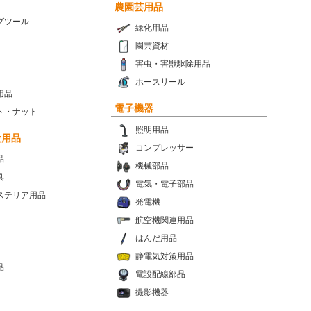
農園芸用品
グツール
緑化用品
園芸資材
害虫・害獣駆除用品
ホースリール
用品
電子機器
ト・ナット
照明用品
設用品
コンプレッサー
品
機械部品
具
電気・電子部品
ステリア用品
発電機
航空機関連用品
はんだ用品
静電気対策用品
品
電設配線部品
撮影機器