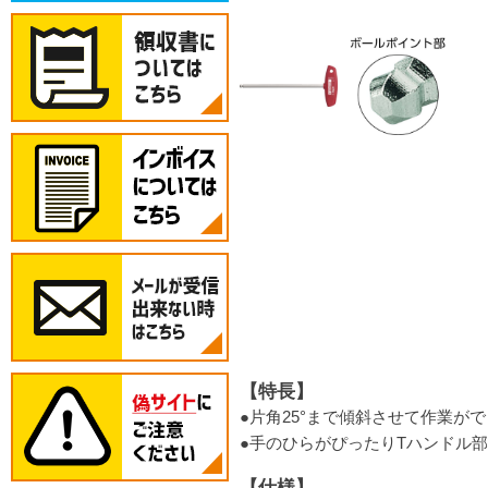
【特長】
●片角25°まで傾斜させて作業
●手のひらがぴったりTハンドル
【仕様】