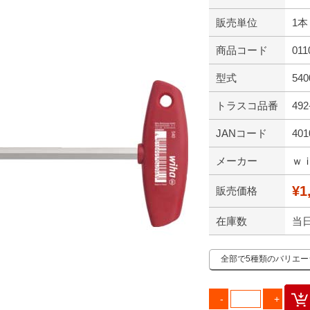
販売単位
1本
商品コード
011
型式
540
トラスコ品番
492
JANコード
401
メーカー
ｗ
¥1
販売価格
在庫数
当
全部で5種類のバリエ