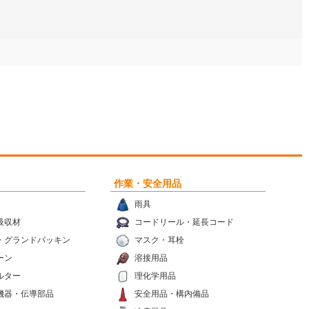
作業・安全用品
雨具
吸収材
コードリール・延長コード
・グランドパッキン
マスク・耳栓
ーン
溶接用品
ルター
理化学用品
機器・伝導部品
安全用品・構内備品