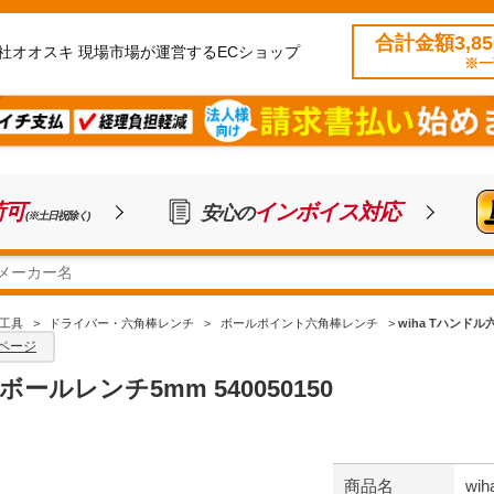
合計金額3,8
社オオスキ 現場市場が運営するECショップ
※一
荷可
インボイス対応
安心の
(※土日祝除く)
工具
>
ドライバー・六角棒レンチ
>
ボールポイント六角棒レンチ
>
wiha Tハンドル
ページ
ボールレンチ5mm 540050150
商品名
wi