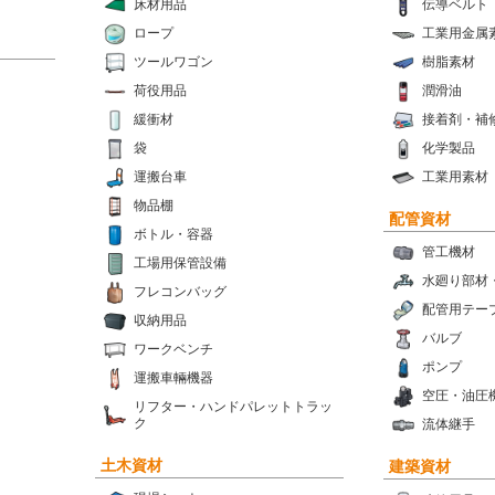
床材用品
伝導ベルト
ロープ
工業用金属
ツールワゴン
樹脂素材
荷役用品
潤滑油
緩衝材
接着剤・補
袋
化学製品
運搬台車
工業用素材
物品棚
配管資材
ボトル・容器
管工機材
工場用保管設備
水廻り部材
フレコンバッグ
配管用テー
収納用品
バルブ
ワークベンチ
ポンプ
運搬車輛機器
空圧・油圧
リフター・ハンドパレットトラッ
ク
流体継手
土木資材
建築資材