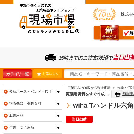
株式会
当日出
15時までのご注文/決済で
カテゴリ一覧
お気に入り
工業用品の通販なら現場市場
>
作業・切削
各種ホース・バンド・接手
稟議用資料をすぐ作成 →
印刷用
物流機器・梱包資材
wiha Tハンドル六角
工業用品
作業・安全用品