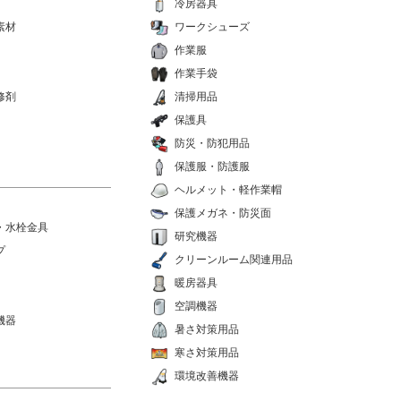
冷房器具
素材
ワークシューズ
作業服
作業手袋
修剤
清掃用品
保護具
防災・防犯用品
保護服・防護服
ヘルメット・軽作業帽
保護メガネ・防災面
・水栓金具
研究機器
プ
クリーンルーム関連用品
暖房器具
空調機器
機器
暑さ対策用品
寒さ対策用品
環境改善機器