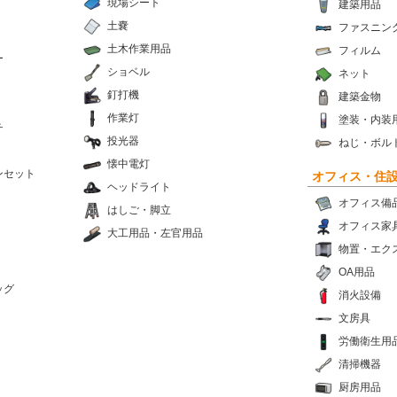
現場シート
建築用品
土嚢
ファスニン
土木作業用品
フィルム
ー
ショベル
ネット
釘打機
建築金物
作業灯
塗装・内装
チ
投光器
ねじ・ボル
懐中電灯
ンセット
オフィス・住
ヘッドライト
オフィス備
はしご・脚立
オフィス家
大工用品・左官用品
物置・エク
OA用品
ッグ
消火設備
文房具
労働衛生用
清掃機器
厨房用品