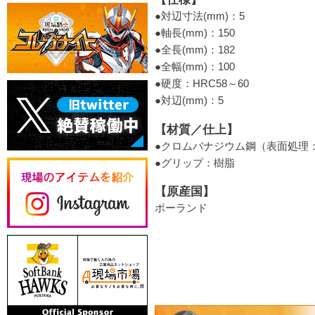
●対辺寸法(mm)：5
●軸長(mm)：150
●全長(mm)：182
●全幅(mm)：100
●硬度：HRC58～60
●対辺(mm)：5
【材質／仕上】
●クロムバナジウム鋼（表面処理
●グリップ：樹脂
【原産国】
ポーランド