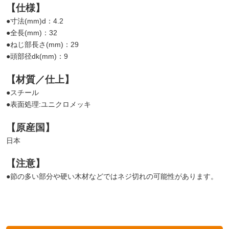
【仕様】
●寸法(mm)d：4.2
●全長(mm)：32
●ねじ部長さ(mm)：29
●頭部径dk(mm)：9
【材質／仕上】
●スチール
●表面処理:ユニクロメッキ
【原産国】
日本
【注意】
●節の多い部分や硬い木材などではネジ切れの可能性があります。