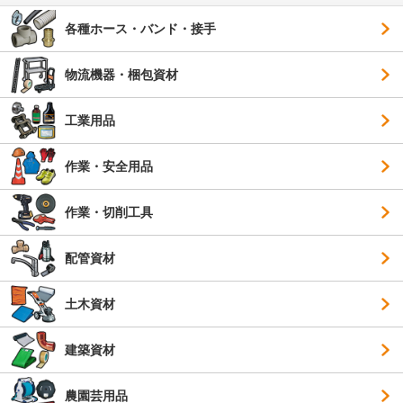
各種ホース・バンド・接手
物流機器・梱包資材
工業用品
作業・安全用品
作業・切削工具
配管資材
土木資材
建築資材
農園芸用品