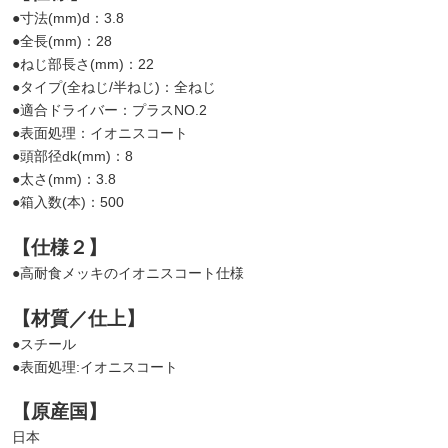
●寸法(mm)d：3.8
●全長(mm)：28
●ねじ部長さ(mm)：22
●タイプ(全ねじ/半ねじ)：全ねじ
●適合ドライバー：プラスNO.2
●表面処理：イオニスコート
●頭部径dk(mm)：8
●太さ(mm)：3.8
●箱入数(本)：500
【仕様２】
●高耐食メッキのイオニスコート仕様
【材質／仕上】
●スチール
●表面処理:イオニスコート
【原産国】
日本