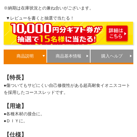
※納期は在庫状況との兼ね合いがございます。
▼レビューを書くと抽選で当たる！
商品説明
商品基本情報
購入ヘルプ
【特長】
●傷ついてもサビにくい自己修復性がある超高耐食イオニスコート
を採用したコーススレッドです。
【用途】
●各種木材の接合に。
●ＤＩＹに。
【仕様】