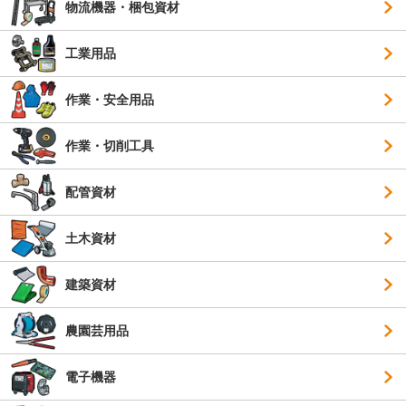
物流機器・梱包資材
工業用品
作業・安全用品
作業・切削工具
配管資材
土木資材
建築資材
農園芸用品
電子機器