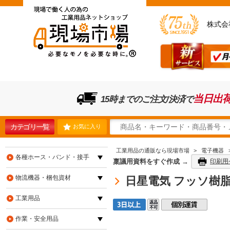
株式会
当日出
15時までのご注文/決済で
カテゴリ一覧
お気に入り
工業用品の通販なら現場市場
>
電子機器
各種ホース・バンド・接手
稟議用資料をすぐ作成 →
印刷用
物流機器・梱包資材
日星電気 フッソ樹脂絶縁電
工業用品
作業・安全用品