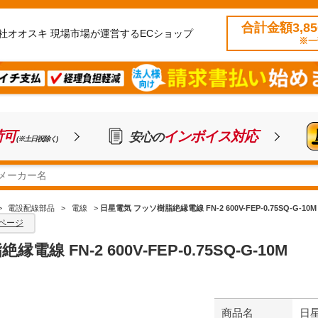
合計金額3,8
社オオスキ 現場市場が運営するECショップ
※一
荷可
インボイス対応
安心の
(※土日祝除く)
>
電設配線部品
>
電線
>
日星電気 フッソ樹脂絶縁電線 FN-2 600V-FEP-0.75SQ-G-10M
ページ
線 FN-2 600V-FEP-0.75SQ-G-10M
商品名
日星