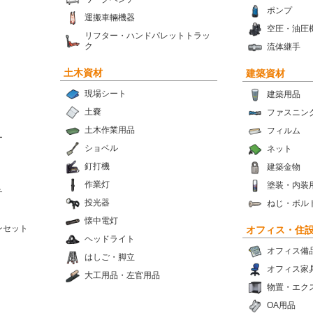
ポンプ
運搬車輛機器
空圧・油圧
リフター・ハンドパレットトラッ
ク
流体継手
土木資材
建築資材
現場シート
建築用品
土嚢
ファスニン
土木作業用品
フィルム
ー
ショベル
ネット
釘打機
建築金物
作業灯
塗装・内装
チ
投光器
ねじ・ボル
懐中電灯
ンセット
オフィス・住
ヘッドライト
オフィス備
はしご・脚立
オフィス家
大工用品・左官用品
物置・エク
OA用品