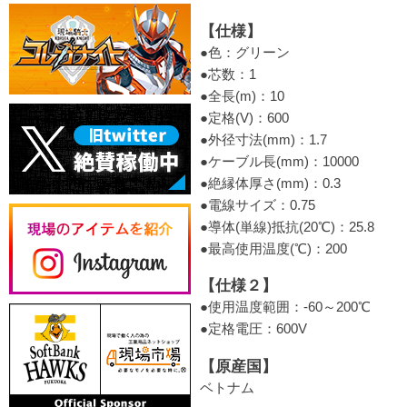
【仕様】
●色：グリーン
●芯数：1
●全長(m)：10
●定格(V)：600
●外径寸法(mm)：1.7
●ケーブル長(mm)：10000
●絶縁体厚さ(mm)：0.3
●電線サイズ：0.75
●導体(単線)抵抗(20℃)：25.8
●最高使用温度(℃)：200
【仕様２】
●使用温度範囲：-60～200℃
●定格電圧：600V
【原産国】
ベトナム