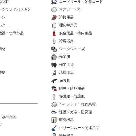
吸収材
コードリール・延長コード
・グランドパッキン
マスク・耳栓
ーン
溶接用品
ルター
理化学用品
機器・伝導部品
安全用品・構内備品
冷房器具
素材
ワークシューズ
作業服
作業手袋
修剤
清掃用品
保護具
防災・防犯用品
保護服・防護服
ヘルメット・軽作業帽
保護メガネ・防災面
・水栓金具
研究機器
プ
クリーンルーム関連用品
暖房器具