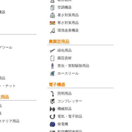
空調機器
機器
暑さ対策用品
寒さ対策用品
環境改善機器
農園芸用品
グツール
緑化用品
園芸資材
害虫・害獣駆除用品
ホースリール
用品
電子機器
ト・ナット
照明用品
設用品
コンプレッサー
品
機械部品
具
電気・電子部品
ステリア用品
発電機
航空機関連用品