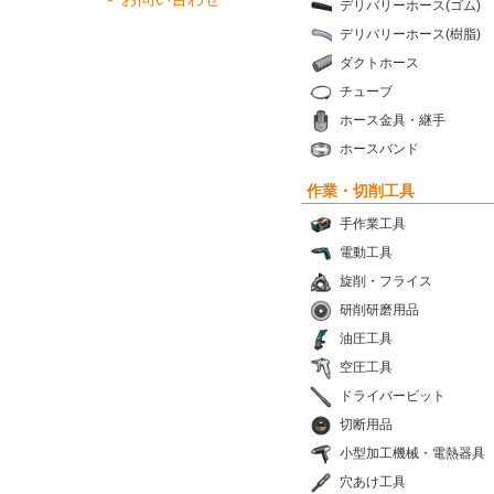
デリバリーホース(ゴム)
デリバリーホース(樹脂)
ダクトホース
チューブ
ホース金具・継手
ホースバンド
作業・切削工具
手作業工具
電動工具
旋削・フライス
研削研磨用品
油圧工具
空圧工具
ドライバービット
切断用品
小型加工機械・電熱器具
穴あけ工具