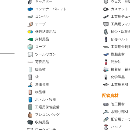
キャスター
ウェス・油
コンテナ・パレット
ガスケット
コンベヤ
工業用チェ
テープ
工業用フィ
梱包結束用品
軸受・駆動
床材用品
伝導ベルト
ロープ
工業用金属
ツールワゴン
樹脂素材
荷役用品
潤滑油
緩衝材
接着剤・補
袋
化学製品
運搬台車
工業用素材
物品棚
配管資材
ボトル・容器
管工機材
工場用保管設備
水廻り部材
フレコンバッグ
配管用テー
収納用品
バルブ
ワークベンチ