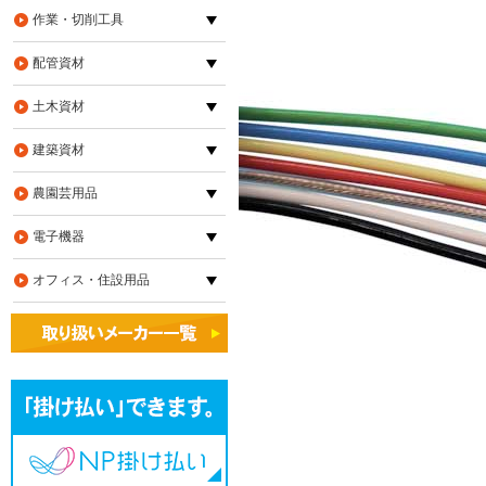
作業・切削工具
配管資材
土木資材
建築資材
農園芸用品
電子機器
オフィス・住設用品