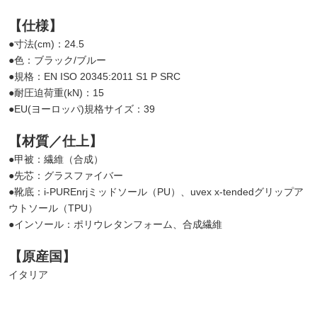
【仕様】
●寸法(cm)：24.5
●色：ブラック/ブルー
●規格：EN ISO 20345:2011 S1 P SRC
●耐圧迫荷重(kN)：15
●EU(ヨーロッパ)規格サイズ：39
【材質／仕上】
●甲被：繊維（合成）
●先芯：グラスファイバー
●靴底：i-PUREnrjミッドソール（PU）、uvex x-tendedグリップア
ウトソール（TPU）
●インソール：ポリウレタンフォーム、合成繊維
【原産国】
イタリア