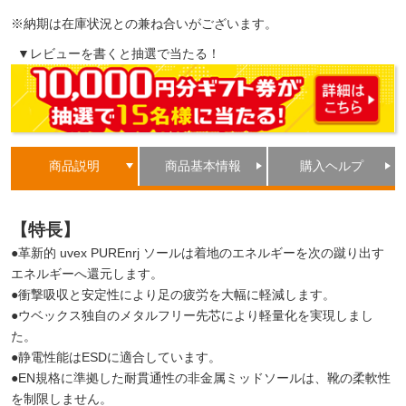
※納期は在庫状況との兼ね合いがございます。
▼レビューを書くと抽選で当たる！
商品説明
商品基本情報
購入ヘルプ
【特長】
●革新的 uvex PUREnrj ソールは着地のエネルギーを次の蹴り出す
エネルギーへ還元します。
●衝撃吸収と安定性により足の疲労を大幅に軽減します。
●ウベックス独自のメタルフリー先芯により軽量化を実現しまし
た。
●静電性能はESDに適合しています。
●EN規格に準拠した耐貫通性の非金属ミッドソールは、靴の柔軟性
を制限しません。