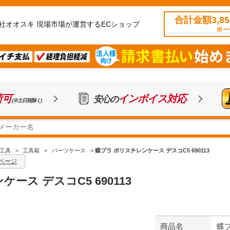
合計金額3,8
社オオスキ 現場市場が運営するECショップ
※一
荷可
インボイス対応
安心の
(※土日祝除く)
工具
>
工具箱
>
パーツケース
>
蝶プラ ポリスチレンケース デスコC5 690113
ページ
ース デスコC5 690113
商品名
蝶プ