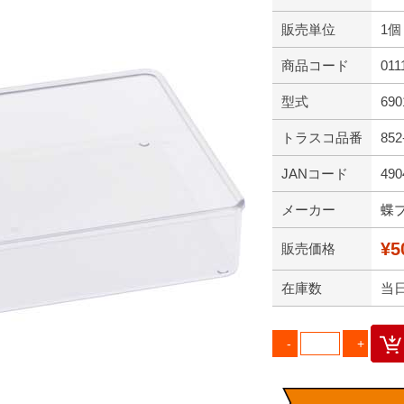
販売単位
1個
商品コード
011
型式
690
トラスコ品番
852
JANコード
490
メーカー
蝶
¥5
販売価格
在庫数
当