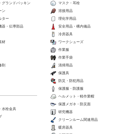
・グランドパッキン
マスク・耳栓
ーン
溶接用品
ルター
理化学用品
機器・伝導部品
安全用品・構内備品
冷房器具
素材
ワークシューズ
作業服
作業手袋
修剤
清掃用品
保護具
防災・防犯用品
保護服・防護服
ヘルメット・軽作業帽
保護メガネ・防災面
・水栓金具
研究機器
プ
クリーンルーム関連用品
暖房器具