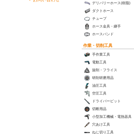
デリバリーホース(樹脂)
ダクトホース
チューブ
ホース金具・継手
ホースバンド
作業・切削工具
手作業工具
電動工具
旋削・フライス
研削研磨用品
油圧工具
空圧工具
ドライバービット
切断用品
小型加工機械・電熱器具
穴あけ工具
ねじ切り工具