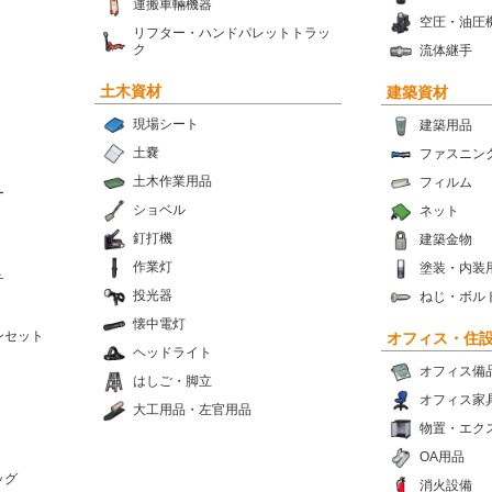
運搬車輛機器
空圧・油圧
リフター・ハンドパレットトラッ
ク
流体継手
土木資材
建築資材
現場シート
建築用品
土嚢
ファスニン
土木作業用品
フィルム
ー
ショベル
ネット
釘打機
建築金物
作業灯
塗装・内装
チ
投光器
ねじ・ボル
懐中電灯
ンセット
オフィス・住
ヘッドライト
オフィス備
はしご・脚立
オフィス家
大工用品・左官用品
物置・エク
OA用品
ッグ
消火設備