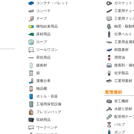
コンテナ・パレット
ガスケット
コンベヤ
工業用チェ
テープ
工業用フィ
梱包結束用品
軸受・駆動
床材用品
伝導ベルト
ロープ
工業用金属
ツールワゴン
樹脂素材
荷役用品
潤滑油
緩衝材
接着剤・補
袋
化学製品
運搬台車
工業用素材
物品棚
配管資材
ボトル・容器
管工機材
工場用保管設備
水廻り部材
フレコンバッグ
配管用テー
収納用品
バルブ
ワークベンチ
ポンプ