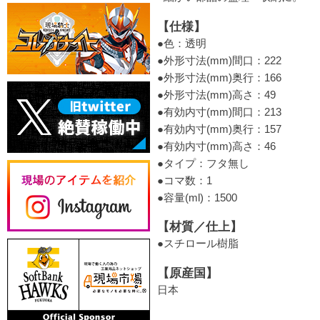
【仕様】
●色：透明
●外形寸法(mm)間口：222
●外形寸法(mm)奥行：166
●外形寸法(mm)高さ：49
●有効内寸(mm)間口：213
●有効内寸(mm)奥行：157
●有効内寸(mm)高さ：46
●タイプ：フタ無し
●コマ数：1
●容量(ml)：1500
【材質／仕上】
●スチロール樹脂
【原産国】
日本