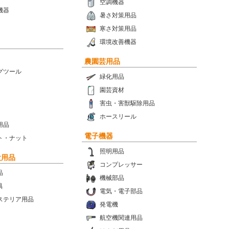
空調機器
機器
暑さ対策用品
寒さ対策用品
環境改善機器
農園芸用品
グツール
緑化用品
園芸資材
害虫・害獣駆除用品
ホースリール
用品
電子機器
ト・ナット
照明用品
設用品
コンプレッサー
品
機械部品
具
電気・電子部品
ステリア用品
発電機
航空機関連用品