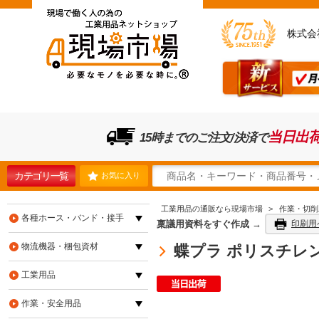
株式会
当日出
15時までのご注文/決済で
カテゴリ一覧
お気に入り
工業用品の通販なら現場市場
>
作業・切削
各種ホース・バンド・接手
稟議用資料をすぐ作成 →
印刷用
物流機器・梱包資材
蝶プラ ポリスチレンケ
工業用品
作業・安全用品