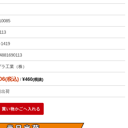
10085
113
-1419
4881690113
プラ工業（株）
06
(税込)
/
¥460
(税抜)
日出荷