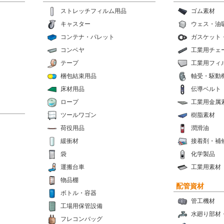
ストレッチフィルム用品
ゴム素材
キャスター
ウェス・油
コンテナ・パレット
ガスケット
コンベヤ
工業用チェ
テープ
工業用フィ
梱包結束用品
軸受・駆動
床材用品
伝導ベルト
ロープ
工業用金属
ツールワゴン
樹脂素材
荷役用品
潤滑油
緩衝材
接着剤・補
袋
化学製品
運搬台車
工業用素材
物品棚
配管資材
ボトル・容器
管工機材
工場用保管設備
水廻り部材
フレコンバッグ