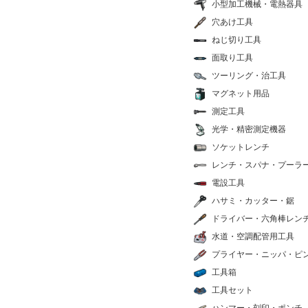
小型加工機械・電熱器具
穴あけ工具
ねじ切り工具
面取り工具
ツーリング・治工具
マグネット用品
測定工具
光学・精密測定機器
ソケットレンチ
レンチ・スパナ・プーラ
電設工具
ハサミ・カッター・鋸
ドライバー・六角棒レン
水道・空調配管用工具
プライヤー・ニッパ・ピ
工具箱
工具セット