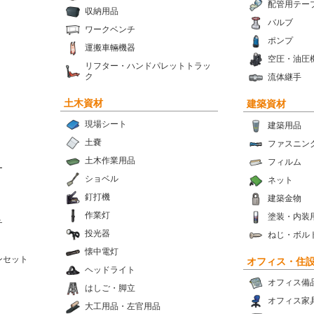
配管用テー
収納用品
バルブ
ワークベンチ
ポンプ
運搬車輛機器
空圧・油圧
リフター・ハンドパレットトラッ
ク
流体継手
土木資材
建築資材
現場シート
建築用品
土嚢
ファスニン
土木作業用品
フィルム
ー
ショベル
ネット
釘打機
建築金物
作業灯
塗装・内装
チ
投光器
ねじ・ボル
懐中電灯
ンセット
オフィス・住
ヘッドライト
オフィス備
はしご・脚立
オフィス家
大工用品・左官用品