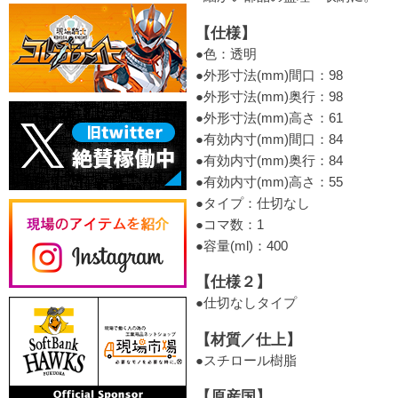
【仕様】
●色：透明
●外形寸法(mm)間口：98
●外形寸法(mm)奥行：98
●外形寸法(mm)高さ：61
●有効内寸(mm)間口：84
●有効内寸(mm)奥行：84
●有効内寸(mm)高さ：55
●タイプ：仕切なし
●コマ数：1
●容量(ml)：400
【仕様２】
●仕切なしタイプ
【材質／仕上】
●スチロール樹脂
【原産国】