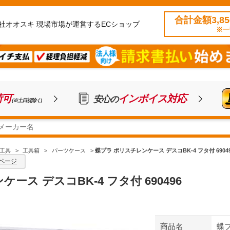
合計金額3,8
社オオスキ 現場市場が運営するECショップ
※一
荷可
インボイス対応
安心の
(※土日祝除く)
工具
>
工具箱
>
パーツケース
>
蝶プラ ポリスチレンケース デスコBK-4 フタ付 69049
ページ
ース デスコBK-4 フタ付 690496
商品名
蝶プ