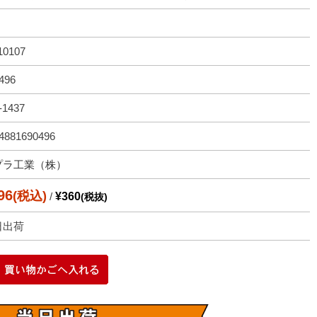
10107
496
-1437
4881690496
プラ工業（株）
96
(税込)
/
¥360
(税抜)
日出荷