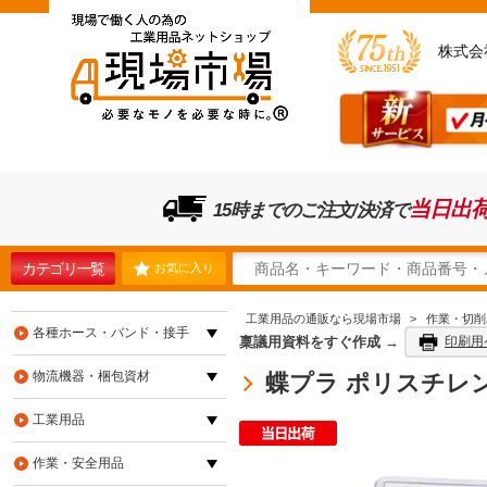
株式会
当日出
15時までのご注文/決済で
カテゴリ一覧
お気に入り
工業用品の通販なら現場市場
>
作業・切削
各種ホース・バンド・接手
稟議用資料をすぐ作成 →
印刷用
物流機器・梱包資材
蝶プラ ポリスチレンケ
工業用品
作業・安全用品