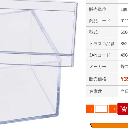
販売単位
1個
商品コード
011
型式
690
トラスコ品番
852
JANコード
490
メーカー
蝶
¥3
販売価格
在庫数
当