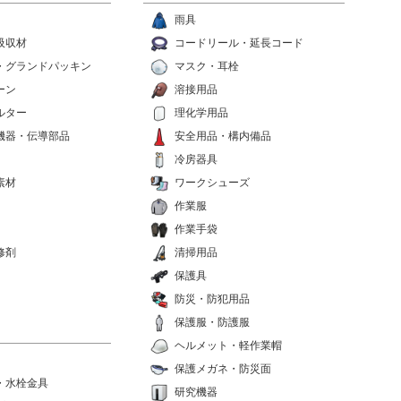
雨具
吸収材
コードリール・延長コード
・グランドパッキン
マスク・耳栓
ーン
溶接用品
ルター
理化学用品
機器・伝導部品
安全用品・構内備品
冷房器具
素材
ワークシューズ
作業服
作業手袋
修剤
清掃用品
保護具
防災・防犯用品
保護服・防護服
ヘルメット・軽作業帽
保護メガネ・防災面
・水栓金具
研究機器