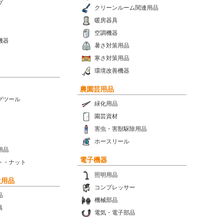
プ
クリーンルーム関連用品
暖房器具
空調機器
機器
暑さ対策用品
寒さ対策用品
環境改善機器
農園芸用品
グツール
緑化用品
園芸資材
害虫・害獣駆除用品
ホースリール
用品
電子機器
ト・ナット
照明用品
設用品
コンプレッサー
品
機械部品
具
電気・電子部品