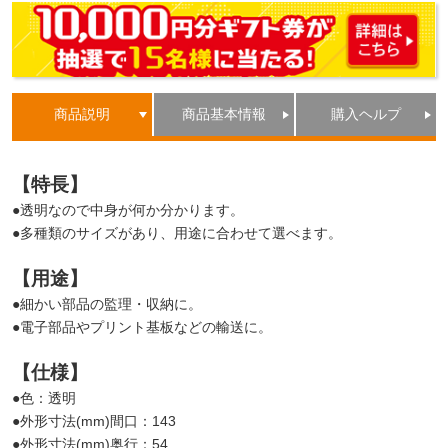
商品説明
商品基本情報
購入ヘルプ
【特長】
●透明なので中身が何か分かります。
●多種類のサイズがあり、用途に合わせて選べます。
【用途】
●細かい部品の監理・収納に。
●電子部品やプリント基板などの輸送に。
【仕様】
●色：透明
●外形寸法(mm)間口：143
●外形寸法(mm)奥行：54