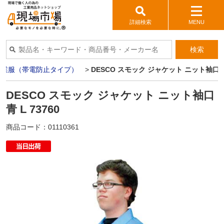
詳細検索
MENU
検索
作業服（帯電防止タイプ）
>
DESCO スモック ジャケット ニット袖口 青 
DESCO スモック ジャケット ニット袖口
青 L 73760
商品コード：
01110361