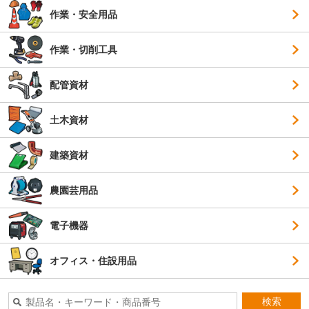
作業・安全用品
作業・切削工具
配管資材
土木資材
建築資材
農園芸用品
電子機器
オフィス・住設用品
検索