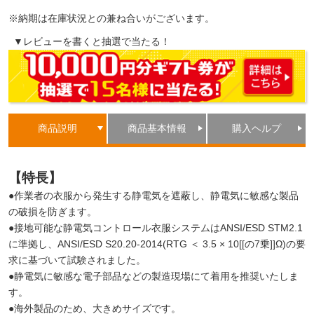
※納期は在庫状況との兼ね合いがございます。
▼レビューを書くと抽選で当たる！
商品説明
商品基本情報
購入ヘルプ
【特長】
●作業者の衣服から発生する静電気を遮蔽し、静電気に敏感な製品
の破損を防ぎます。
●接地可能な静電気コントロール衣服システムはANSI/ESD STM2.1
に準拠し、ANSI/ESD S20.20-2014(RTG ＜ 3.5 × 10[[の7乗]]Ω)の要
求に基づいて試験されました。
●静電気に敏感な電子部品などの製造現場にて着用を推奨いたしま
す。
●海外製品のため、大きめサイズです。