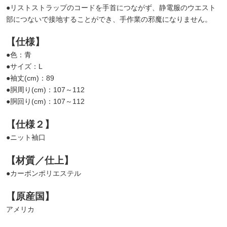
●リストストラップのコードを手首につながず、静電服のウエスト
部につないで接地することができ、手作業の邪魔になりません。
【仕様】
●色：青
●サイズ：L
●袖丈(cm)：89
●胴周り(cm)：107～112
●胴回り(cm)：107～112
【仕様２】
●ニット袖口
【材質／仕上】
●カーボンポリエステル
【原産国】
アメリカ