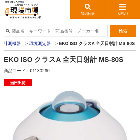
詳細検索
MENU
検索
境計測機器
>
環境測定器
>
EKO ISO クラスA 全天日射計 MS-80S
EKO ISO クラスA 全天日射計 MS-80S
商品コード：
01130260