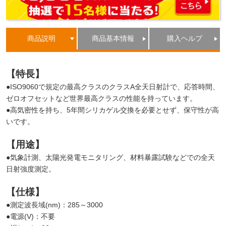
商品説明
商品基本情報
購入ヘルプ
【特長】
●ISO9060で規定の最高クラスのクラスA全天日射計で、応答時間、
ゼロオフセットなど世界最高クラスの性能を持っています。
●高気密性を持ち、5年間シリカゲル交換を必要とせず、保守性が高
いです。
【用途】
●気象計測、太陽光発電モニタリング、材料暴露試験などでの全天
日射強度測定。
【仕様】
●測定波長域(nm)：285～3000
●電源(V)：不要