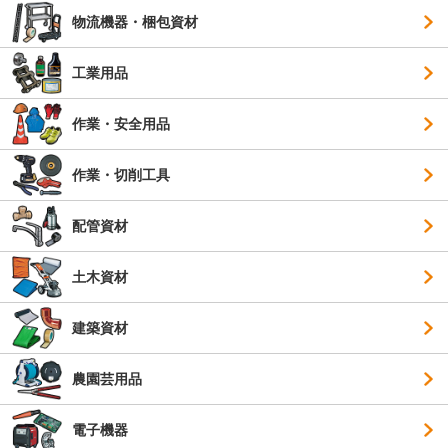
物流機器・梱包資材
工業用品
作業・安全用品
作業・切削工具
配管資材
土木資材
建築資材
農園芸用品
電子機器