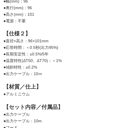
●幅(mm)：96
●奥行(mm)：96
●高さ(mm)：101
●電源：不要
【仕様２】
●直径×高さ：96×101mm
●応答時間：＜0.5秒(出力95%)
●長期安定性：±0.5%/5年
●温度特性(ΔT50、ΔT70)：＜1%
●傾斜特性：±0.2%
●出力ケーブル：10ｍ
【材質／仕上】
●アルミニウム
【セット内容／付属品】
●出力ケーブル
●出力ケーブル：10m
●フード