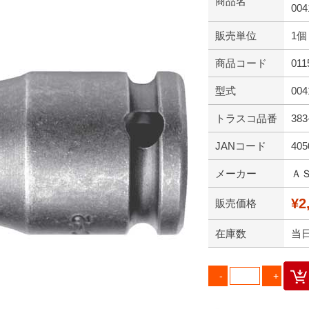
商品名
004
販売単位
1個
商品コード
011
型式
004
トラスコ品番
383
JANコード
405
メーカー
Ａ
¥2
販売価格
在庫数
当