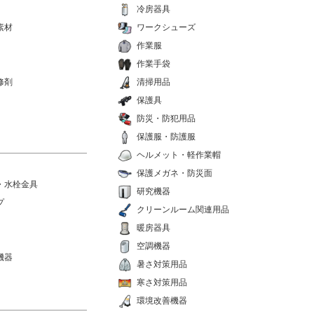
冷房器具
素材
ワークシューズ
作業服
作業手袋
修剤
清掃用品
保護具
防災・防犯用品
保護服・防護服
ヘルメット・軽作業帽
保護メガネ・防災面
・水栓金具
研究機器
プ
クリーンルーム関連用品
暖房器具
空調機器
機器
暑さ対策用品
寒さ対策用品
環境改善機器