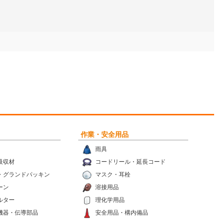
作業・安全用品
雨具
吸収材
コードリール・延長コード
・グランドパッキン
マスク・耳栓
ーン
溶接用品
ルター
理化学用品
機器・伝導部品
安全用品・構内備品