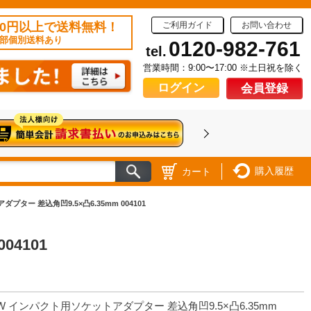
50円以上で送料無料！
ご利用ガイド
お問い合わせ
部個別送料あり
0120-982-761
tel.
営業時間：9:00〜17:00 ※土日祝を除く
ログイン
会員登録
購入履歴
カート
ター 差込角凹9.5×凸6.35mm 004101
4101
W インパクト用ソケットアダプター 差込角凹9.5×凸6.35mm