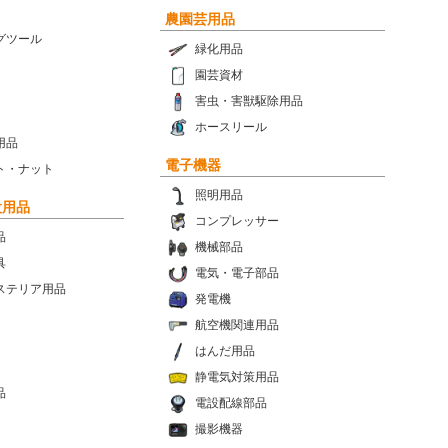
農園芸用品
グツール
緑化用品
園芸資材
害虫・害獣駆除用品
ホースリール
用品
電子機器
ト・ナット
照明用品
設用品
コンプレッサー
品
機械部品
具
電気・電子部品
ステリア用品
発電機
航空機関連用品
はんだ用品
静電気対策用品
品
電設配線部品
撮影機器