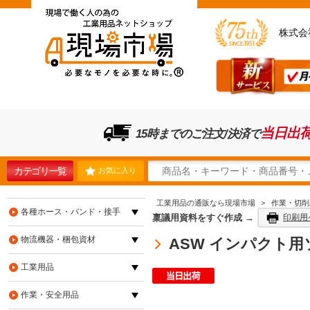
株式会
当日出
15時までのご注文/決済で
カテゴリ一覧
お気に入り
工業用品の通販なら現場市場
>
作業・切削
各種ホース・バンド・接手
稟議用資料をすぐ作成 →
印刷用
物流機器・梱包資材
ASW インパクト用ソ
工業用品
作業・安全用品