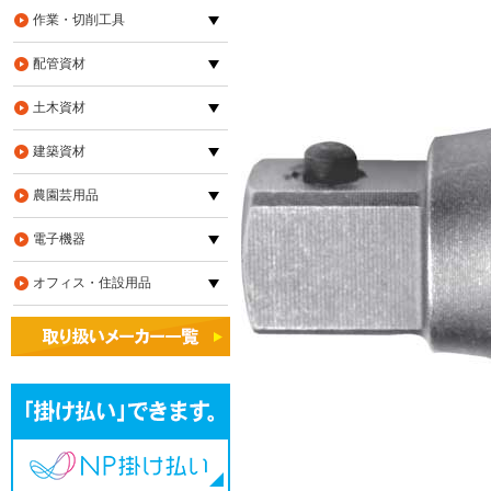
作業・切削工具
配管資材
土木資材
建築資材
農園芸用品
電子機器
オフィス・住設用品