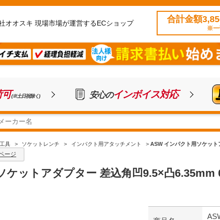
合計金額3,8
社オオスキ 現場市場が運営するECショップ
※一
荷可
インボイス対応
安心の
(※土日祝除く)
工具
>
ソケットレンチ
>
インパクト用アタッチメント
>
ASW インパクト用ソケットアダプ
ページ
ケットアダプター 差込角凹9.5×凸6.35mm 00
AS