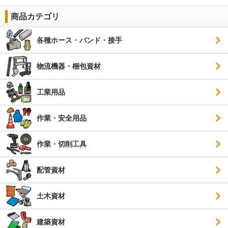
商品カテゴリ
各種ホース・バンド・接手
物流機器・梱包資材
工業用品
作業・安全用品
作業・切削工具
配管資材
土木資材
建築資材