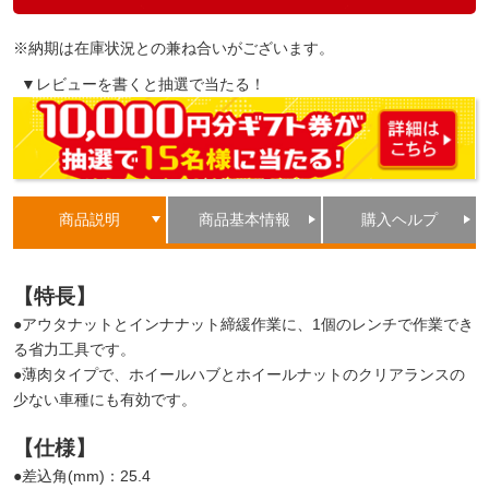
※納期は在庫状況との兼ね合いがございます。
▼レビューを書くと抽選で当たる！
商品説明
商品基本情報
購入ヘルプ
【特長】
●アウタナットとインナナット締緩作業に、1個のレンチで作業でき
る省力工具です。
●薄肉タイプで、ホイールハブとホイールナットのクリアランスの
少ない車種にも有効です。
【仕様】
●差込角(mm)：25.4