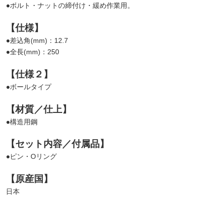
●ボルト・ナットの締付け・緩め作業用。
【仕様】
●差込角(mm)：12.7
●全長(mm)：250
【仕様２】
●ボールタイプ
【材質／仕上】
●構造用鋼
【セット内容／付属品】
●ピン・Oリング
【原産国】
日本