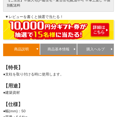
【ご注意】※個人宅(戸建住宅・集合住宅)配送不可 ※車上渡し ※個
別配送料
▼レビューを書くと抽選で当たる！
商品説明
商品基本情報
購入ヘルプ
【特長】
●支柱を取り付ける時に使用します。
【用途】
●建築資材
【仕様】
●幅(mm)：50