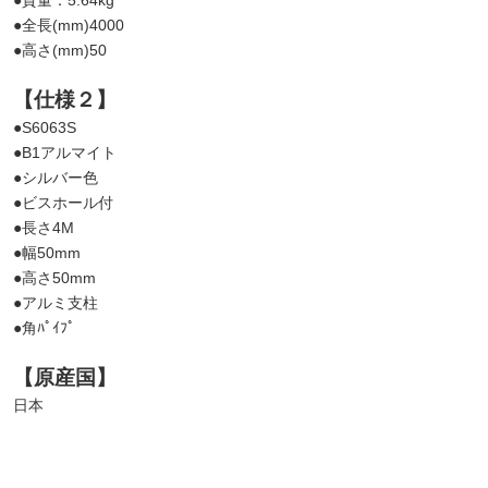
●質量：5.64kg
●全長(mm)4000
●高さ(mm)50
【仕様２】
●S6063S
●B1アルマイト
●シルバー色
●ビスホール付
●長さ4M
●幅50mm
●高さ50mm
●アルミ支柱
●角ﾊﾟｲﾌﾟ
【原産国】
日本