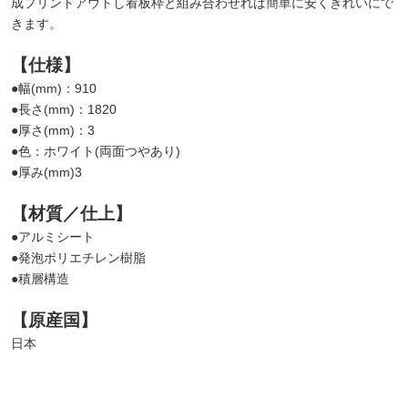
成プリントアウトし看板枠と組み合わせれば簡単に安くきれいにで
きます。
【仕様】
●幅(mm)：910
●長さ(mm)：1820
●厚さ(mm)：3
●色：ホワイト(両面つやあり)
●厚み(mm)3
【材質／仕上】
●アルミシート
●発泡ポリエチレン樹脂
●積層構造
【原産国】
日本