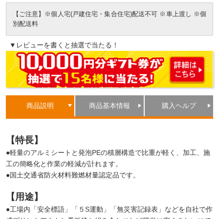
【ご注意】※個人宅(戸建住宅・集合住宅)配送不可 ※車上渡し ※個
別配送料
▼レビューを書くと抽選で当たる！
商品説明
商品基本情報
購入ヘルプ
【特長】
●軽量のアルミシートと発泡PEの積層構造で比重が軽く、加工、施
工の簡略化と作業の軽減が計れます。
●国土交通省防火材料難燃材量認定品です。
【用途】
●工場内「安全標語」「５S運動」「無災害記録表」などを自社で作