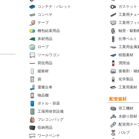
コンテナ・パレット
ガスケット
コンベヤ
工業用チェ
テープ
工業用フィ
梱包結束用品
軸受・駆動
床材用品
伝導ベルト
ロープ
工業用金属
ツールワゴン
樹脂素材
荷役用品
潤滑油
緩衝材
接着剤・補
袋
化学製品
運搬台車
工業用素材
物品棚
配管資材
ボトル・容器
管工機材
工場用保管設備
水廻り部材
フレコンバッグ
配管用テー
収納用品
バルブ
ワークベンチ