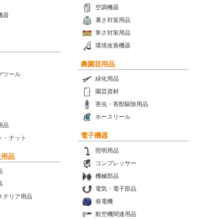
空調機器
機器
暑さ対策用品
寒さ対策用品
環境改善機器
農園芸用品
グツール
緑化用品
園芸資材
害虫・害獣駆除用品
ホースリール
用品
電子機器
ト・ナット
照明用品
設用品
コンプレッサー
品
機械部品
具
電気・電子部品
ステリア用品
発電機
航空機関連用品