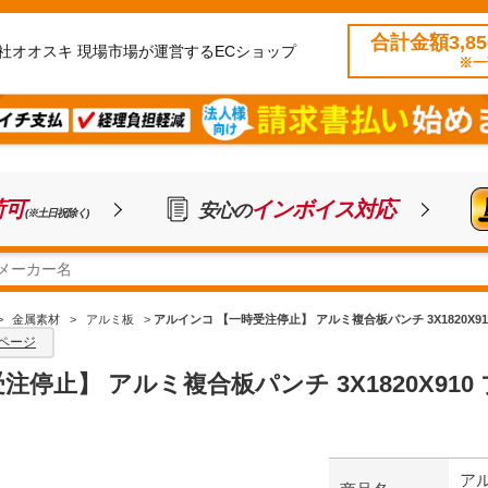
合計金額3,8
社オオスキ 現場市場が運営するECショップ
※一
荷可
インボイス対応
安心の
(※土日祝除く)
>
金属素材
>
アルミ板
>
アルインコ 【一時受注停止】 アルミ複合板パンチ 3X1820X910 
ページ
停止】 アルミ複合板パンチ 3X1820X910 ブ
アル