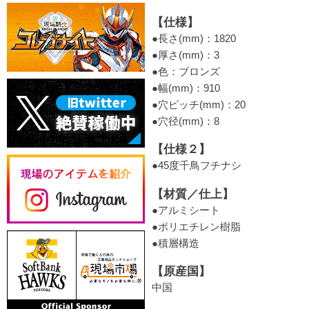
【仕様】
●長さ(mm)：1820
●厚さ(mm)：3
●色：ブロンズ
●幅(mm)：910
●穴ピッチ(mm)：20
●穴径(mm)：8
【仕様２】
●45度千鳥フチナシ
【材質／仕上】
●アルミシート
●ポリエチレン樹脂
●積層構造
【原産国】
中国