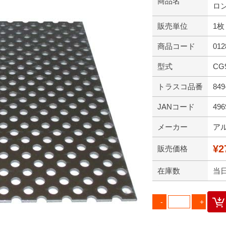
商品名
ロン
販売単位
1枚
商品コード
012
型式
CG
トラスコ品番
849
JANコード
496
メーカー
ア
¥2
販売価格
在庫数
当