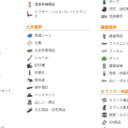
ポンプ
運搬車輛機器
空圧・油圧
リフター・ハンドパレットトラッ
ク
流体継手
土木資材
建築資材
現場シート
建築用品
土嚢
ファスニン
土木作業用品
フィルム
ー
ショベル
ネット
釘打機
建築金物
作業灯
塗装・内装
チ
投光器
ねじ・ボル
懐中電灯
ンセット
オフィス・住
ヘッドライト
オフィス備
はしご・脚立
オフィス家
大工用品・左官用品
物置・エク
OA用品
ッグ