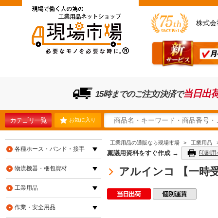
株式会
当日出
15時までのご注文/決済で
カテゴリ一覧
お気に入り
工業用品の通販なら現場市場
>
工業用品
各種ホース・バンド・接手
稟議用資料をすぐ作成 →
印刷用
物流機器・梱包資材
アルインコ 【一時受注
工業用品
作業・安全用品