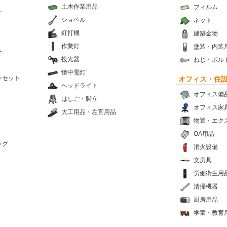
土木作業用品
フィルム
ー
ショベル
ネット
釘打機
建築金物
作業灯
塗装・内装
チ
投光器
ねじ・ボル
懐中電灯
ンセット
オフィス・住
ヘッドライト
オフィス備
はしご・脚立
オフィス家
大工用品・左官用品
物置・エク
OA用品
ッグ
消火設備
文房具
労働衛生用
清掃機器
厨房用品
学童・教育