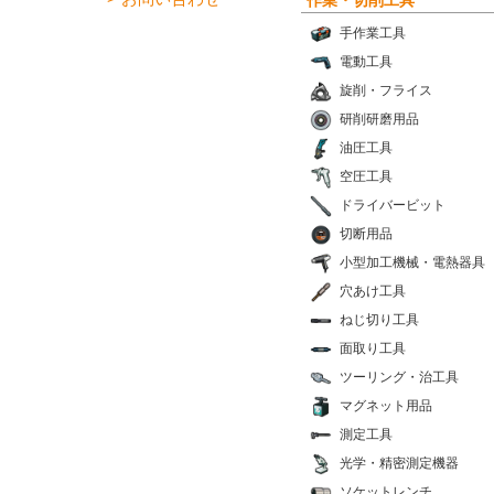
手作業工具
電動工具
旋削・フライス
研削研磨用品
油圧工具
空圧工具
ドライバービット
切断用品
小型加工機械・電熱器具
穴あけ工具
ねじ切り工具
面取り工具
ツーリング・治工具
マグネット用品
測定工具
光学・精密測定機器
ソケットレンチ