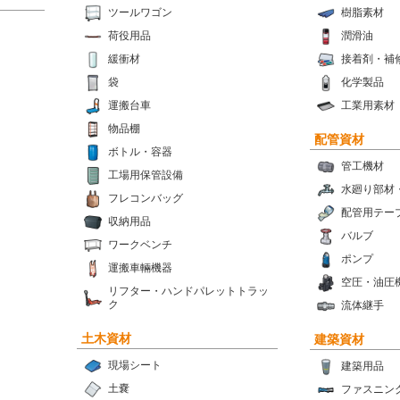
ツールワゴン
樹脂素材
荷役用品
潤滑油
緩衝材
接着剤・補
袋
化学製品
運搬台車
工業用素材
物品棚
配管資材
ボトル・容器
管工機材
工場用保管設備
水廻り部材
フレコンバッグ
配管用テー
収納用品
バルブ
ワークベンチ
ポンプ
運搬車輛機器
空圧・油圧
リフター・ハンドパレットトラッ
ク
流体継手
土木資材
建築資材
現場シート
建築用品
土嚢
ファスニン