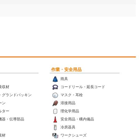
作業・安全用品
雨具
吸収材
コードリール・延長コード
・グランドパッキン
マスク・耳栓
ーン
溶接用品
ルター
理化学用品
機器・伝導部品
安全用品・構内備品
冷房器具
素材
ワークシューズ