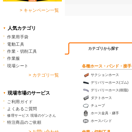
> キャンペーン一覧
人気カテゴリ
作業用手袋
電動工具
カテゴリから探す
作業・切削工具
作業服
現場シート
各種ホース・バンド・接手
> カテゴリ一覧
サクションホース
デリバリーホース(ゴム)
デリバリーホース(樹脂)
現場市場のサービス
ダクトホース
ご利用ガイド
チューブ
よくあるご質問
ホース金具・継手
修理サービス 現場のゲンさん
ホースバンド
特注商品のご依頼
> お問い合わせ
作業・切削工具