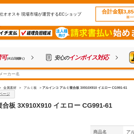
合計金額3,8
社オオスキ 現場市場が運営するECショップ
※一
荷可
インボイス対応
安心の
(※土日祝除く)
>
金属素材
>
アルミ板
>
アルインコ アルミ複合板 3X910X910 イエロー CG991-61
ページ
 3X910X910 イエロー CG991-61
商品名
アル