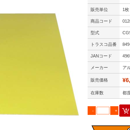
販売単位
1枚
商品コード
012
型式
CG9
トラスコ品番
849
JANコード
496
メーカー
ア
¥6
販売価格
在庫数
都