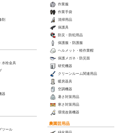
作業服
作業手袋
修剤
清掃用品
保護具
防災・防犯用品
保護服・防護服
ヘルメット・軽作業帽
保護メガネ・防災面
・水栓金具
研究機器
プ
クリーンルーム関連用品
暖房器具
空調機器
機器
暑さ対策用品
寒さ対策用品
環境改善機器
農園芸用品
グツール
緑化用品