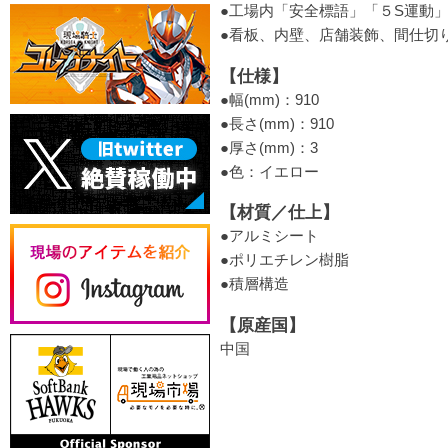
●工場内「安全標語」「５S運動
●看板、内壁、店舗装飾、間仕切
【仕様】
●幅(mm)：910
●長さ(mm)：910
●厚さ(mm)：3
●色：イエロー
【材質／仕上】
●アルミシート
●ポリエチレン樹脂
●積層構造
【原産国】
中国