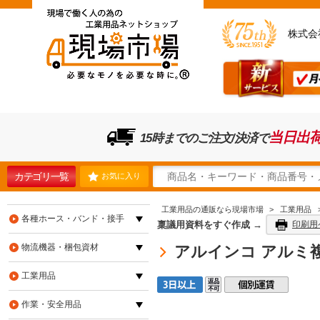
株式会
当日出
15時までのご注文/決済で
カテゴリ一覧
お気に入り
工業用品の通販なら現場市場
>
工業用品
各種ホース・バンド・接手
稟議用資料をすぐ作成 →
印刷用
物流機器・梱包資材
アルインコ アルミ複合板
工業用品
作業・安全用品