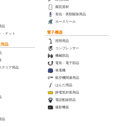
園芸資材
害虫・害獣駆除用品
ホースリール
用品
電子機器
ト・ナット
照明用品
設用品
コンプレッサー
品
機械部品
具
電気・電子部品
ステリア用品
発電機
航空機関連用品
はんだ用品
静電気対策用品
品
電設配線部品
撮影機器
用品