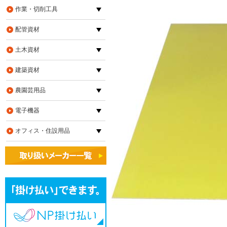
作業・切削工具
配管資材
土木資材
建築資材
農園芸用品
電子機器
オフィス・住設用品