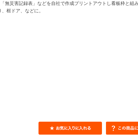
」「無災害記録表」などを自社で作成プリントアウトし看板枠と組
り、框ドア、などに。