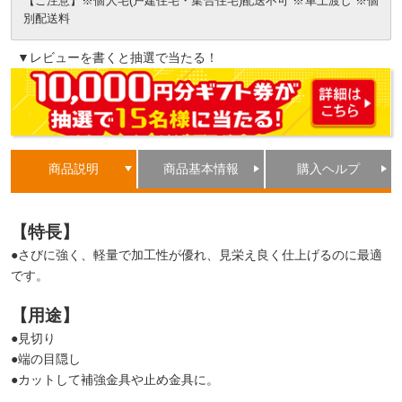
【ご注意】※個人宅(戸建住宅・集合住宅)配送不可 ※車上渡し ※個
別配送料
▼レビューを書くと抽選で当たる！
商品説明
商品基本情報
購入ヘルプ
【特長】
●さびに強く、軽量で加工性が優れ、見栄え良く仕上げるのに最適
です。
【用途】
●見切り
●端の目隠し
●カットして補強金具や止め金具に。