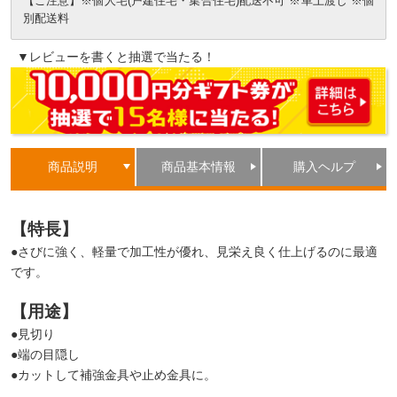
【ご注意】※個人宅(戸建住宅・集合住宅)配送不可 ※車上渡し ※個
別配送料
▼レビューを書くと抽選で当たる！
商品説明
商品基本情報
購入ヘルプ
【特長】
●さびに強く、軽量で加工性が優れ、見栄え良く仕上げるのに最適
です。
【用途】
●見切り
●端の目隠し
●カットして補強金具や止め金具に。