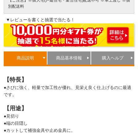
【ご注意】※個人宅(戸建住宅・集合住宅)配送不可 ※車上渡し ※個
別配送料
▼レビューを書くと抽選で当たる！
商品説明
商品基本情報
購入ヘルプ
【特長】
●さびに強く、軽量で加工性が優れ、見栄え良く仕上げるのに最適
です。
【用途】
●見切り
●端の目隠し
●カットして補強金具や止め金具に。