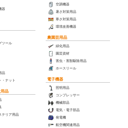
空調機器
機器
暑さ対策用品
寒さ対策用品
環境改善機器
農園芸用品
グツール
緑化用品
園芸資材
害虫・害獣駆除用品
ホースリール
用品
電子機器
ト・ナット
照明用品
設用品
コンプレッサー
品
機械部品
具
電気・電子部品
ステリア用品
発電機
航空機関連用品