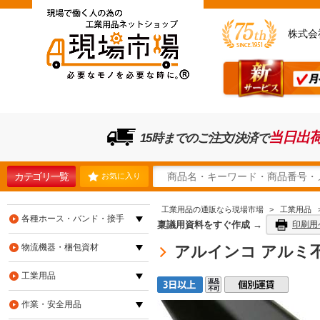
株式会
当日出
15時までのご注文/決済で
カテゴリ一覧
お気に入り
工業用品の通販なら現場市場
>
工業用品
各種ホース・バンド・接手
稟議用資料をすぐ作成 →
印刷用
物流機器・梱包資材
アルインコ アルミ不等辺
工業用品
作業・安全用品