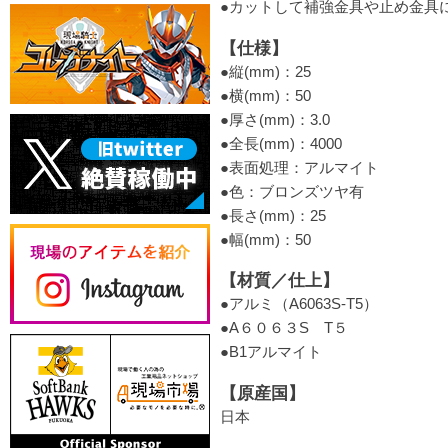
●カットして補強金具や止め金具
【仕様】
●縦(mm)：25
●横(mm)：50
●厚さ(mm)：3.0
●全長(mm)：4000
●表面処理：アルマイト
●色：ブロンズツヤ有
●長さ(mm)：25
●幅(mm)：50
【材質／仕上】
●アルミ（A6063S-T5）
●A６０６３S T５
●B1アルマイト
【原産国】
日本