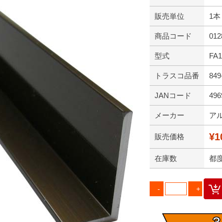
販売単位
1本
商品コード
012
型式
FA1
トラスコ品番
849
JANコード
496
メーカー
ア
¥1
販売価格
在庫数
都