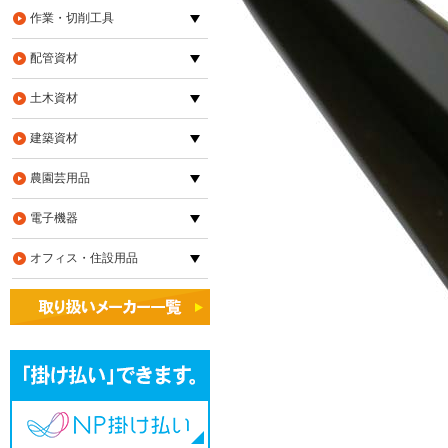
作業・切削工具
配管資材
土木資材
建築資材
農園芸用品
電子機器
オフィス・住設用品