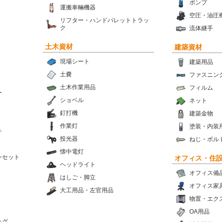
ポンプ
運搬車輛機器
空圧・油圧
リフター・ハンドパレットトラッ
ク
流体継手
土木資材
建築資材
現場シート
建築用品
土嚢
ファスニン
土木作業用品
フィルム
ー
ショベル
ネット
釘打機
建築金物
作業灯
塗装・内装
チ
投光器
ねじ・ボル
懐中電灯
ンセット
オフィス・住
ヘッドライト
オフィス備
はしご・脚立
オフィス家
大工用品・左官用品
物置・エク
OA用品
ッグ