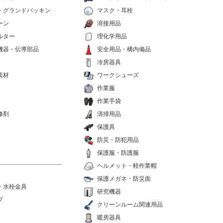
・グランドパッキン
マスク・耳栓
ーン
溶接用品
ルター
理化学用品
機器・伝導部品
安全用品・構内備品
冷房器具
素材
ワークシューズ
作業服
作業手袋
修剤
清掃用品
保護具
防災・防犯用品
保護服・防護服
ヘルメット・軽作業帽
保護メガネ・防災面
・水栓金具
研究機器
プ
クリーンルーム関連用品
暖房器具