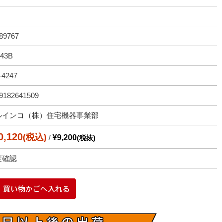
89767
43B
-4247
9182641509
ルインコ（株）住宅機器事業部
0,120
(税込)
/
¥9,200
(税抜)
度確認