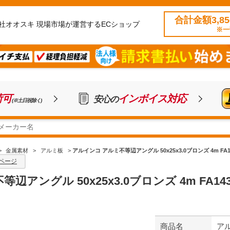
合計金額3,8
社オオスキ 現場市場が運営するECショップ
※一
荷可
インボイス対応
安心の
(※土日祝除く)
>
金属素材
>
アルミ板
>
アルインコ アルミ不等辺アングル 50x25x3.0ブロンズ 4m FA1
ページ
アングル 50x25x3.0ブロンズ 4m FA14
商品名
アル