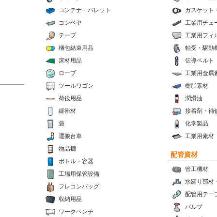
コンテナ・パレット
ガスケット
コンベヤ
工業用チェ
テープ
工業用フィ
梱包結束用品
軸受・駆動
床材用品
伝導ベルト
ロープ
工業用金属
ツールワゴン
樹脂素材
荷役用品
潤滑油
緩衝材
接着剤・補
袋
化学製品
運搬台車
工業用素材
物品棚
配管資材
ボトル・容器
管工機材
工場用保管設備
水廻り部材
フレコンバッグ
配管用テー
収納用品
バルブ
ワークベンチ