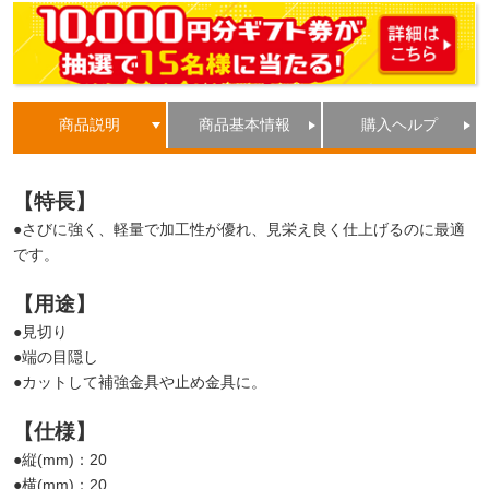
商品説明
商品基本情報
購入ヘルプ
【特長】
●さびに強く、軽量で加工性が優れ、見栄え良く仕上げるのに最適
です。
【用途】
●見切り
●端の目隠し
●カットして補強金具や止め金具に。
【仕様】
●縦(mm)：20
●横(mm)：20