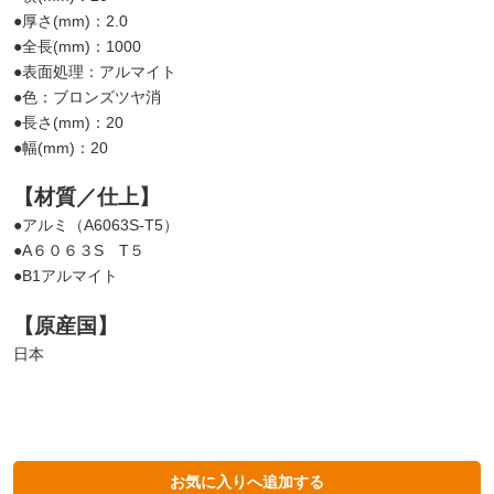
●厚さ(mm)：2.0
●全長(mm)：1000
●表面処理：アルマイト
●色：ブロンズツヤ消
●長さ(mm)：20
●幅(mm)：20
【材質／仕上】
●アルミ（A6063S-T5）
●A６０６３S T５
●B1アルマイト
【原産国】
日本