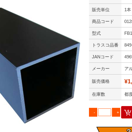
販売単位
1本
商品コード
012
型式
FB
トラスコ品番
849
JANコード
496
メーカー
ア
¥1
販売価格
在庫数
都