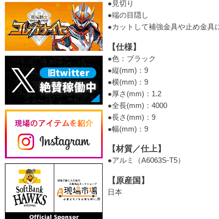
●見切り
●端の目隠し
●カットして補強金具や止め金具
【仕様】
●色：ブラック
●縦(mm)：9
●横(mm)：9
●厚さ(mm)：1.2
●全長(mm)：4000
●長さ(mm)：9
●幅(mm)：9
【材質／仕上】
●アルミ（A6063S-T5）
【原産国】
日本