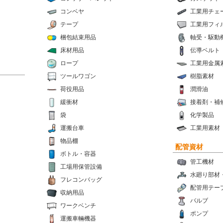
コンベヤ
工業用チェ
テープ
工業用フィ
梱包結束用品
軸受・駆動
床材用品
伝導ベルト
ロープ
工業用金属
ツールワゴン
樹脂素材
荷役用品
潤滑油
緩衝材
接着剤・補
袋
化学製品
運搬台車
工業用素材
物品棚
配管資材
ボトル・容器
管工機材
工場用保管設備
水廻り部材
フレコンバッグ
配管用テー
収納用品
バルブ
ワークベンチ
ポンプ
運搬車輛機器