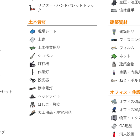
空圧・油圧
リフター・ハンドパレットトラッ
ク
流体継手
土木資材
建築資材
現場シート
建築用品
土嚢
ファスニン
土木作業用品
フィルム
ー
ショベル
ネット
釘打機
建築金物
作業灯
塗装・内装
チ
投光器
ねじ・ボル
懐中電灯
ンセット
オフィス・住
ヘッドライト
オフィス備
はしご・脚立
オフィス家
大工用品・左官用品
物置・エク
OA用品
ッグ
消火設備