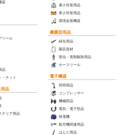
機器
暑さ対策用品
寒さ対策用品
環境改善機器
農園芸用品
グツール
緑化用品
園芸資材
害虫・害獣駆除用品
ホースリール
用品
電子機器
ト・ナット
照明用品
設用品
コンプレッサー
品
機械部品
具
電気・電子部品
ステリア用品
発電機
航空機関連用品
はんだ用品