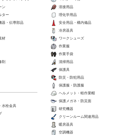
ーン
溶接用品
ルター
理化学用品
機器・伝導部品
安全用品・構内備品
冷房器具
素材
ワークシューズ
作業服
作業手袋
修剤
清掃用品
保護具
防災・防犯用品
保護服・防護服
ヘルメット・軽作業帽
保護メガネ・防災面
・水栓金具
研究機器
プ
クリーンルーム関連用品
暖房器具
空調機器