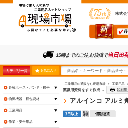
株式会
当日出
15時までのご注文/決済で
カテゴリ一覧
お気に入り
工業用品の通販なら現場市場
>
工業用品
各種ホース・バンド・接手
稟議用資料をすぐ作成 →
印刷用
物流機器・梱包資材
アルインコ アルミ角パイ
工業用品
作業・安全用品