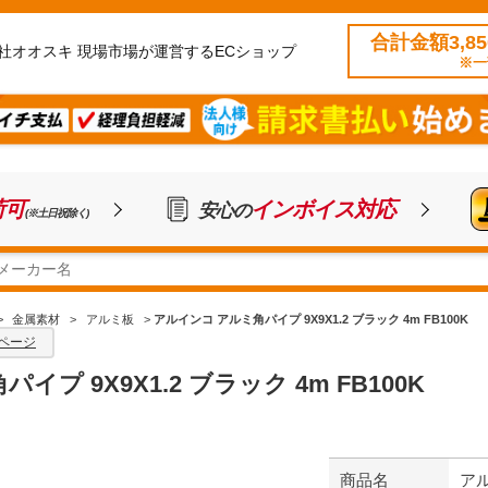
合計金額3,8
社オオスキ 現場市場が運営するECショップ
※一
荷可
インボイス対応
安心の
(※土日祝除く)
>
金属素材
>
アルミ板
>
アルインコ アルミ角パイプ 9X9X1.2 ブラック 4m FB100K
ページ
プ 9X9X1.2 ブラック 4m FB100K
商品名
アル