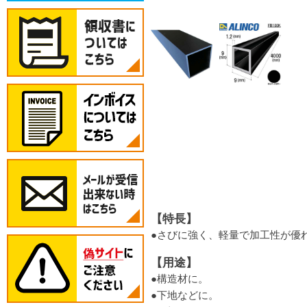
【特長】
●さびに強く、軽量で加工性が優
【用途】
●構造材に。
●下地などに。