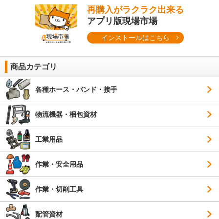
再購入がラクラク出来る
アプリ版現場市場
インストールはこちら
商品カテゴリ
各種ホース・バンド・接手
物流機器・梱包資材
工業用品
作業・安全用品
作業・切削工具
配管資材