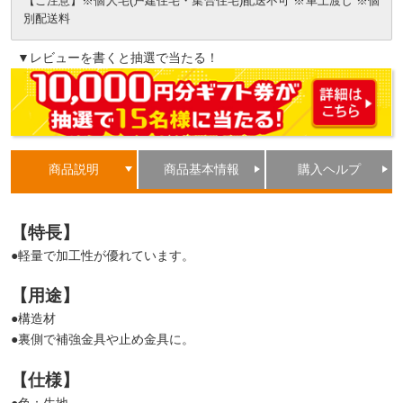
【ご注意】※個人宅(戸建住宅・集合住宅)配送不可 ※車上渡し ※個
別配送料
▼レビューを書くと抽選で当たる！
商品説明
商品基本情報
購入ヘルプ
【特長】
●軽量で加工性が優れています。
【用途】
●構造材
●裏側で補強金具や止め金具に。
【仕様】