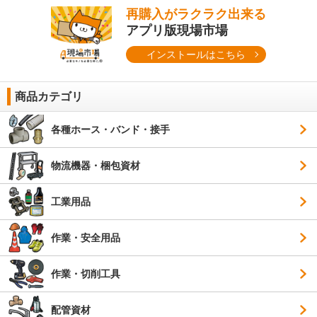
再購入がラクラク出来る
アプリ版現場市場
インストールはこちら
商品カテゴリ
各種ホース・バンド・接手
物流機器・梱包資材
工業用品
作業・安全用品
作業・切削工具
配管資材