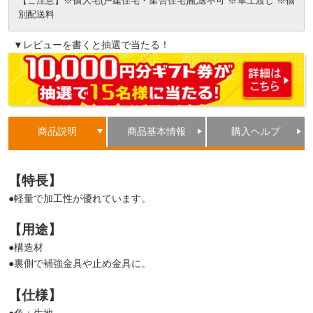
【ご注意】※個人宅(戸建住宅・集合住宅)配送不可 ※車上渡し ※個
別配送料
▼レビューを書くと抽選で当たる！
商品説明
商品基本情報
購入ヘルプ
【特長】
●軽量で加工性が優れています。
【用途】
●構造材
●裏側で補強金具や止め金具に。
【仕様】