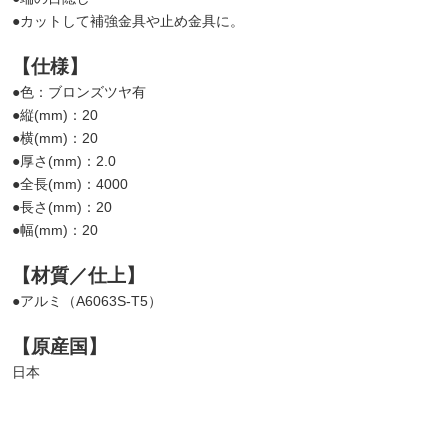
●カットして補強金具や止め金具に。
【仕様】
●色：ブロンズツヤ有
●縦(mm)：20
●横(mm)：20
●厚さ(mm)：2.0
●全長(mm)：4000
●長さ(mm)：20
●幅(mm)：20
【材質／仕上】
●アルミ（A6063S-T5）
【原産国】
日本