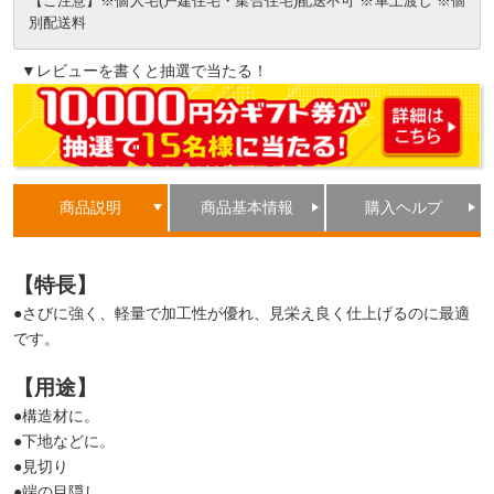
【ご注意】※個人宅(戸建住宅・集合住宅)配送不可 ※車上渡し ※個
別配送料
▼レビューを書くと抽選で当たる！
商品説明
商品基本情報
購入ヘルプ
【特長】
●さびに強く、軽量で加工性が優れ、見栄え良く仕上げるのに最適
です。
【用途】
●構造材に。
●下地などに。
●見切り
●端の目隠し